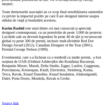
meșteri.
Toate demersurile asociației au ca scop final sensibilizarea oamenilor
cu privire la impactul pozitiv pe care îl are designul interior asupra
stilului de viață și bunăstării acestora.
Karim Rashid
este unul dintre cei mai cunoscuți și apreciați
designeri contemporani, cu un portofoliu de peste 3.000 de proiecte.
Lucrările sale au devenit legendare în peste 40 de țări și recunoscute
global cu peste 300 de premii, inclusiv mult-râvnitele Red Dot
Design Award (2012), Canadian Designer of the Year (2001),
Premiul George Nelson (1999).
Evenimentul, care s-a încheiat cu o tombolă cu multe premii, a fost
susținut de OAR (Ordinul Arhitecților din România) București,
Benjamin Moore, Murali, Delta Studio, Egger, Laufen, Gaggenau,
Porcelanosa, Kronospan, Kludi, Electrolux, Steinberg, Kuma,
Terca, Ravak, Knauf Danoline, Knauf Insulation, Alukonigstahl,
Dalet, Porta Doors, Mendola, Ravak si Grohe.
Source link