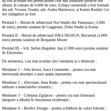
au fost acordate trei premii pentru cele mai frumoase proiecte din
album, în valoare de 6.000 de euro. Echipa curatorială a fost formată
din arh. Yvonne Toader, arh. Andra Marinescu, și Karim Rashid. Cei
trei câștigători au fost:
Premiul I – Biroul de arhitectură Noi Studio din Timișoara ( 3.000
de euro), premiu susținut de Gaggenau, Delta Studio și Kuma
Premiul II – Biroul de arhitectură ISRA DESIGN, București (2.000
euro) premiu susținut de Benjamin Moore
Premiul III – Arh. Ștefan Bugalete, Iași (1.000 euro) premiu susținut
de Electrolux
De asemenea, s-au mai acordat cinci mențiuni și o distincție :
Mențiune 1 – Alfa Invest, Anca Constantin – pentru cea mai
interesantă abordare a unui spațiu mansardat;
Mentiune 2 – iDecorate, Irina Radu – pentru cea mai spectaculoasă
utilizare a materialelor ceramice ;
Mentiune 3 – Cristiana Zgripcea – pentru cea mai frumoasă
integrare a albului în funcțiunea rezidențial ;
Mențiune 4 – Beelive Design – pentru echilibrul de culori folosite ;