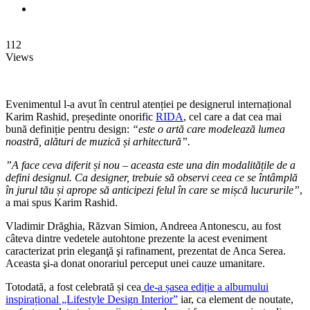
112
Views
Evenimentul l-a avut în centrul atenției pe designerul internațional
Karim Rashid, președinte onorific
RIDA
, cel care a dat cea mai
bună definiție pentru design:
“este o artă care modelează lumea
noastră, alături de muzică și arhitectură”.
”A face ceva diferit și nou – aceasta este una din modalitățile de a
defini designul. Ca designer, trebuie să observi ceea ce se întâmplă
în jurul tău și aprope să anticipezi felul în care se mișcă lucururile”
,
a mai spus Karim Rashid.
Vladimir Drăghia, Răzvan Simion, Andreea Antonescu, au fost
câteva dintre vedetele autohtone prezente la acest eveniment
caracterizat prin eleganţă şi rafinament, prezentat de Anca Serea.
Aceasta şi-a donat onorariul perceput unei cauze umanitare.
Totodată, a fost celebrată și cea
de-a șasea ediție a albumului
inspirațional „Lifestyle Design Interior”
iar, ca element de noutate,