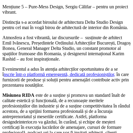
Mențiune 5 – Pure-Mess Design, Sergiu Călifar – pentru un proiect
vibrant.
Distincția s-a acordat biroului de arhitectura Delta Studio Design
pentru cel mai în vogă birou de arhitectură de interior din România.
Atmosfera a fost vibrantă, iar discursurile – susținute de arhitect
Emil Ivănescu, Președintele Ordinului Arhitecților București, Dragoș
Bonea, General Manager Delta Studio, un constant promotor al
spațiilor frumoase din Romania, și designerul internațional Karim
Rashid – au fost inspiraționale.
Evenimentul a adus în atenția arhitecților oportunitatea de a se
î
nscrie într-o platformă emeregentă, dedicată profesioniștilor,
în care
furnizorii de produse și soluții pentru amenajări contribuie activ prin
prezentarea noutăților.
Misiunea RIDA
este de a susține și promova un standard înalt de
calitate estetică și funcțională, de a recunoaște meritele
profesioniștilor din industrie și de a susține competitivitatea în rândul
acestora, de a sprijini formarea profesională și de a încuraja
antreprenoriatul și meseriile certificate. Astfel, platforma
designdeinterior.ro va găzdui, în curând, și echipe de meșteri
certificați în execuția lucrărilor de amenajare, cursuri de formare
profesională, podcast-uri la care vor fi invitați arhitecți, clienți,