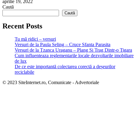
aprilie 19, 2022
Caută
Caută
Recent Posts
Tu mă ridici – versuri
Versuri de la Paula Seling – Cruce Sfanta Parasita
Versuri de la Tzanca Uraganu – Plang Si Trag Dintr-o Tigara
Cum influenteaza reglementarile locale dezvoltarile imobiliare
de lux
De ce este importantă colectarea corectă a deșeurilor
reciclabile
© 2023 SiteInternet.ro, Comunicate - Advertoriale