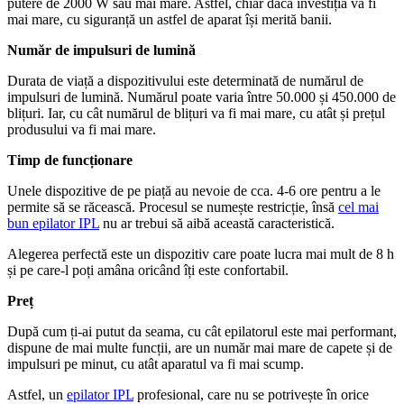
putere de 2000 W sau mai mare. Astfel, chiar dacă investiția va fi
mai mare, cu siguranță un astfel de aparat își merită banii.
Număr de impulsuri de lumină
Durata de viață a dispozitivului este determinată de numărul de
impulsuri de lumină. Numărul poate varia între 50.000 și 450.000 de
blițuri. Iar, cu cât numărul de blițuri va fi mai mare, cu atât și prețul
produsului va fi mai mare.
Timp de funcționare
Unele dispozitive de pe piață au nevoie de cca. 4-6 ore pentru a le
permite să se răcească. Procesul se numește restricție, însă
cel mai
bun epilator IPL
nu ar trebui să aibă această caracteristică.
Alegerea perfectă este un dispozitiv care poate lucra mai mult de 8 h
și pe care-l poți amâna oricând îți este confortabil.
Preț
După cum ți-ai putut da seama, cu cât epilatorul este mai performant,
dispune de mai multe funcții, are un număr mai mare de capete și de
impulsuri pe minut, cu atât aparatul va fi mai scump.
Astfel, un
epilator IPL
profesional, care nu se potrivește în orice