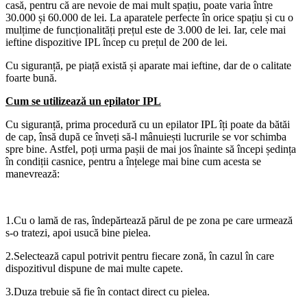
casă, pentru că are nevoie de mai mult spațiu, poate varia între
30.000 și 60.000 de lei. La aparatele perfecte în orice spațiu și cu o
mulțime de funcționalități prețul este de 3.000 de lei. Iar, cele mai
ieftine dispozitive IPL încep cu prețul de 200 de lei.
Cu siguranță, pe piață există și aparate mai ieftine, dar de o calitate
foarte bună.
Cum se utilizează un epilator IPL
Cu siguranță, prima procedură cu un epilator IPL îți poate da bătăi
de cap, însă după ce înveți să-l mânuiești lucrurile se vor schimba
spre bine. Astfel, poți urma pașii de mai jos înainte să începi ședința
în condiții casnice, pentru a înțelege mai bine cum acesta se
manevrează:
1.Cu o lamă de ras, îndepărtează părul de pe zona pe care urmează
s-o tratezi, apoi usucă bine pielea.
2.Selectează capul potrivit pentru fiecare zonă, în cazul în care
dispozitivul dispune de mai multe capete.
3.Duza trebuie să fie în contact direct cu pielea.