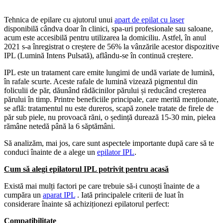
Tehnica de epilare cu ajutorul unui
apart de epilat cu laser
disponibilă cândva doar în clinici, spa-uri profesionale sau saloane,
acum este accesibilă pentru utilizarea la domiciliu. Astfel, în anul
2021 s-a înregistrat o creștere de 56% la vânzările acestor dispozitive
IPL (Lumină Intens Pulsată), aflându-se în continuă creștere.
IPL este un tratament care emite lungimi de undă variate de lumină,
în rafale scurte. Aceste rafale de lumină vizează pigmentul din
foliculii de păr, dăunând rădăcinilor părului și reducând creșterea
părului în timp. Printre beneficiile principale, care merită menționate,
se află: tratamentul nu este dureros, scapă zonele tratate de firele de
păr sub piele, nu provoacă răni, o ședință durează 15-30 min, pielea
rămâne netedă până la 6 săptămâni.
Să analizăm, mai jos, care sunt aspectele importante după care să te
conduci înainte de a alege un
epilator IPL
.
Cum să alegi epilatorul IPL potrivit pentru acasă
Există mai mulți factori pe care trebuie să-i cunoști înainte de a
cumpăra un
aparat IPL
. Iată principalele criterii de luat în
considerare înainte să achiziționezi epilatorul perfect:
Compatibilitate