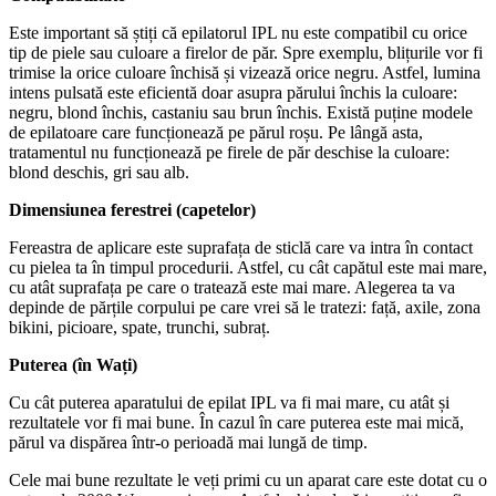
Este important să știți că epilatorul IPL nu este compatibil cu orice
tip de piele sau culoare a firelor de păr. Spre exemplu, blițurile vor fi
trimise la orice culoare închisă și vizează orice negru. Astfel, lumina
intens pulsată este eficientă doar asupra părului închis la culoare:
negru, blond închis, castaniu sau brun închis. Există puține modele
de epilatoare care funcționează pe părul roșu. Pe lângă asta,
tratamentul nu funcționează pe firele de păr deschise la culoare:
blond deschis, gri sau alb.
Dimensiunea ferestrei (capetelor)
Fereastra de aplicare este suprafața de sticlă care va intra în contact
cu pielea ta în timpul procedurii. Astfel, cu cât capătul este mai mare,
cu atât suprafața pe care o tratează este mai mare. Alegerea ta va
depinde de părțile corpului pe care vrei să le tratezi: față, axile, zona
bikini, picioare, spate, trunchi, subraț.
Puterea (în Wați)
Cu cât puterea aparatului de epilat IPL va fi mai mare, cu atât și
rezultatele vor fi mai bune. În cazul în care puterea este mai mică,
părul va dispărea într-o perioadă mai lungă de timp.
Cele mai bune rezultate le veți primi cu un aparat care este dotat cu o