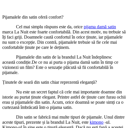
Pijamalele din satin oferă confort?
Cel mai simplu răspuns este da, orice
pijama damă satin
marca La Nuit este foarte confortabilă. Din acest motiv, nu trebuie să
îți faci griji. Doamnele caută confortul în orice ținute, iar pijamalele
nu sunt o excepție. Din contră, pijamalele trebuie să fie cele mai
confortabile ținute pe care le deținem.
Pijamalele din satin de la brandul La Nuit îndeplinesc
această condiție.De ce nu ai purta o pijama damă satin în timp ce
vizionezi un film? Este o senzație plăcută să fii confortabilă în
pijamale.
Ținutele de seară din satin chiar reprezentă eleganță?
Nu este un secret faptul că cele mai importante doamne din
istorie au purtat ținute elegant. Printre astfel de ținute care furau ochii
erau și pijamalele din satin. Acum, orice doamnă se poate simți ca o
curtezană îmbrăcată într-o pijama satin.
Din satin se fabrică mai multe tipuri de pijamale. Unul dintre
aceste tipuri, prezente și la brandul La Nuit, este
kimono
-ul.
Kimono-ul în sine este o ținută elegantă. Dacă nu ești fană a acestei