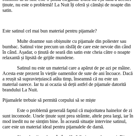
ținute, nu este o problemă! La Nuit îți oferă și cămăși de noapte din
satin.
Este satinul cel mai bun material pentru pijamale?
Multe doamne sun obișnuite cu pijamale din poliester sau
bumbac. Satinul vine precum un răsfăț de care este nevoie din când
în când. Așadar, o ținută de seară din satin este cheia către o noapte
relaxantă și lipsită de grijile mundene.
Satinul nu este un material care a apărut de pe azi pe mâine.
Acesta este prezent în viețile oamenilor de sute de ani încoace. Dacă
a reușit să supraviețuiască atâta timp, înseamnă că nu este un
material oarece. Iar tu ai ocazia să deții astfel de pijamale datorită
brandului La Nuit.
Pijamalele trebuie să permită corpului să se miște
Este o problemă generală faptul că majoritatea hainelor de zi
sunt incomode. Unele ținute sunt prea strâmte, altele prea largi, iar în
mod inedit nu ne simțim bine. În această situație intervine satinul,
care este un material ideal pentru pijamalele de damă.