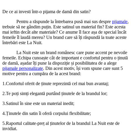
De ce ai investi într-o pijama de damă din satin?
Pentru a răspunde la întrebarea pusă mai sus despre
pijamale
,
trebuie să ne gândim puțin. Este satinul un material fin? Este acesta
mai ieftin decât alte materiale? Ce anume îl face așa de special încât
femeile îl laudă mereu? Un brand care să îți răspundă la toate aceste
întrebări este La Nuit.
La Nuit este un brand românesc care pune accent pe nevoile
femeile. Echipa cunoaște cât de important e confortul pentru o ținută
de damă, așadar îți pune la dispoziție și posibilitatea de a alege
pijamale personalizate
. Din acest motiv, își vom spune care sunt 5
motive pentru a cumpăra de la acest brand:
1.Confortul oferit de ținute reprezintă cel mai bun avantaj;
2.Te poți simți elegantă purtând ținutele de la brandul lor;
3.Satinul în sine este un material inedit;
4.Ținutele din satin îi oferă corpului flexibilitate;
5.Raportul calitate-preț al ținutelor de la brandul La Nuit este de
invidiat.