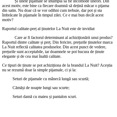
Și unele pijamale se întâmplă să fie incomode uneori. Din
acest motiv, este bine ca fiecare doamnă să dețină măcar o pijama
din satin. Nu doar că se vor odihni cum trebuie, dar pot și sta
îmbrăcate în pijamale în timpul zilei. Ce e mai bun decât acest
motiv?
Raportul calitate-preț al ținutelor La Nuit este de invidiat
Care ar fi factorul determinant al achiziționării unui produs?
Raportul dintre calitate și preț. Din fericire, prețurile ținutelor marca
La Nuit reflectă calitatea produselor. Din acest punct de vedere,
prețurile sunt acceptabile, iar doamnele se pot bucura de ținute
elegante și de cea mai înaltă calitate.
Ce tipuri de ținute se pot achiziționa de la brandul La Nuit? Aceștia
nu se rezumă doar la simple pijamale, ci și la:
Seturi de pijamale cu mânecă lungă sau scurtă;
Cămăși de noapte lungi sau scurte;
Seturi damă cu maieu și pantalon scurt.