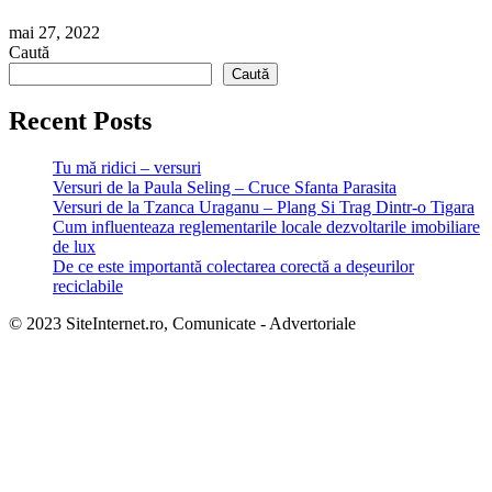
mai 27, 2022
Caută
Caută
Recent Posts
Tu mă ridici – versuri
Versuri de la Paula Seling – Cruce Sfanta Parasita
Versuri de la Tzanca Uraganu – Plang Si Trag Dintr-o Tigara
Cum influenteaza reglementarile locale dezvoltarile imobiliare
de lux
De ce este importantă colectarea corectă a deșeurilor
reciclabile
© 2023 SiteInternet.ro, Comunicate - Advertoriale