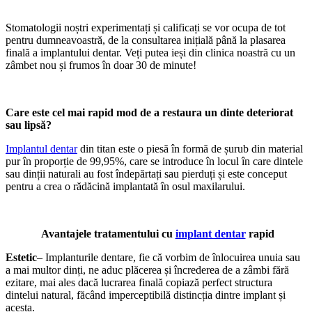
Stomatologii noștri experimentați și calificați se vor ocupa de tot
pentru dumneavoastră, de la consultarea inițială până la plasarea
finală a implantului dentar. Veți putea ieși din clinica noastră cu un
zâmbet nou și frumos în doar 30 de minute!
Care este cel mai rapid mod de a restaura un dinte deteriorat
sau lipsă?
Implantul dentar
din titan este o piesă în formă de șurub din material
pur în proporție de 99,95%, care se introduce în locul în care dintele
sau dinții naturali au fost îndepărtați sau pierduți și este conceput
pentru a crea o rădăcină implantată în osul maxilarului.
Avantajele tratamentului cu
implant dentar
rapid
Estetic
– Implanturile dentare, fie că vorbim de înlocuirea unuia sau
a mai multor dinți, ne aduc plăcerea și încrederea de a zâmbi fără
ezitare, mai ales dacă lucrarea finală copiază perfect structura
dintelui natural, făcând imperceptibilă distincția dintre implant și
acesta.