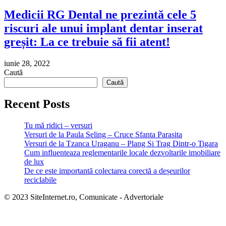
Medicii RG Dental ne prezintă cele 5
riscuri ale unui implant dentar inserat
greșit: La ce trebuie să fii atent!
iunie 28, 2022
Caută
Caută
Recent Posts
Tu mă ridici – versuri
Versuri de la Paula Seling – Cruce Sfanta Parasita
Versuri de la Tzanca Uraganu – Plang Si Trag Dintr-o Tigara
Cum influenteaza reglementarile locale dezvoltarile imobiliare
de lux
De ce este importantă colectarea corectă a deșeurilor
reciclabile
© 2023 SiteInternet.ro, Comunicate - Advertoriale