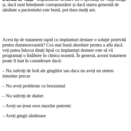
și, dacă sunt întreținute corespunzător și dacă starea generală de
sănătate a pacientului este bună, pot dura mulți ani.
Acest tip de tratament rapid cu implanturi dentare o soluție potrivită
pentru dumneavoastră? Cea mai bună abordare pentru a afla dacă
veți putea înlocui dinții lipsă cu implanturi dentare este să vă
programați o întâlnire în clinica noastră. În general, aceast tratament
poate fi luat în considerare dacă:
– Nu suferiți de boli ale gingiilor sau daca nu aveți un sistem
imunitar precar
– Nu aveți probleme cu bruxismul
– Nu suferiți de diabet
– Aveți un țesut osos maxilar puternic
– Aveți gingii sănătoase