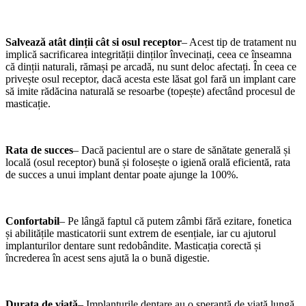
Salvează atât dinții cât si osul receptor
– Acest tip de tratament nu
implică sacrificarea integrității dinților învecinați, ceea ce înseamna
că dinții naturali, rămași pe arcadă, nu sunt deloc afectați. În ceea ce
privește osul receptor, dacă acesta este lăsat gol fară un implant care
să imite rădăcina naturală se resoarbe (topește) afectând procesul de
masticație.
Rata de succes
– Dacă pacientul are o stare de sănătate generală și
locală (osul receptor) bună și folosește o igienă orală eficientă, rata
de succes a unui implant dentar poate ajunge la 100%.
Confortabil
– Pe lângă faptul că putem zâmbi fără ezitare, fonetica
și abilitățile masticatorii sunt extrem de esențiale, iar cu ajutorul
implanturilor dentare sunt redobândite. Masticația corectă și
încrederea în acest sens ajută la o bună digestie.
Durata de viață
– Implanturile dentare au o speranță de viață lungă