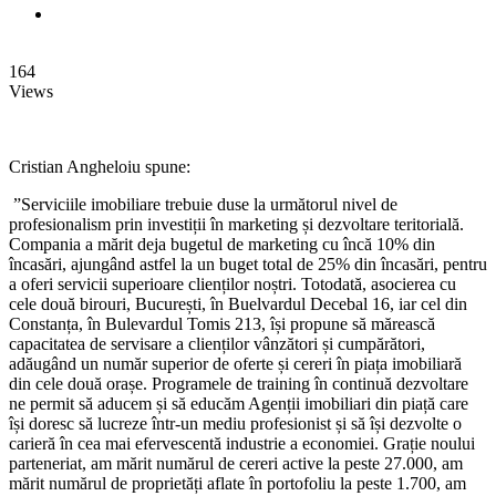
164
Views
Cristian Angheloiu
spune
:
”
S
erviciile
imobiliare
trebuie
duse
la
următorul
nivel
de
profesionalism
prin
investiții
în
marketing
și
dezvoltare
teritorială
.
Compania
a
m
ă
rit
deja
bugetul
de marketing cu
încă
10% din
încasări
,
ajungând
astfel
la un
buget
total de 25% din
încasări
,
pentru
a
oferi
servicii
superioare
clienților
noștri
.
Totodat
ă
,
asocierea
cu
cel
e
două
bir
ouri
,
Bucure
ș
ti
,
î
n
Buelvardul
Decebal
16
,
iar
cel
din
Constanța
,
î
n
Bulevardul
Tomis
213
,
îș
i
propune
s
ă
mărească
capacitatea
de
ser
visare
a
clienților
vânzători
ș
i
cumpără
tori
,
adăugând
un
număr
superior de
oferte
și
cereri
în
piața
imobiliară
din
cele
două
orașe
.
Programele
de training
în
continuă
dezvoltare
ne permit
să
aducem
și
să
educăm
Agenții
imobiliari
din
piață
care
își
doresc
să
lucreze
într
-un
mediu
profesionist
ș
i
să
își
dez
volte
o
carieră
în
cea
mai
efervescentă
industrie
a
economiei
.
Graț
ie
noului
parteneriat
,
am
mă
rit
num
ă
r
u
l
de
ce
reri
active la
peste
27.0
00, am
mă
rit
num
ă
rul
de
propriet
ăț
i
aflate
î
n
portofo
liu
la
peste
1
.
700, am