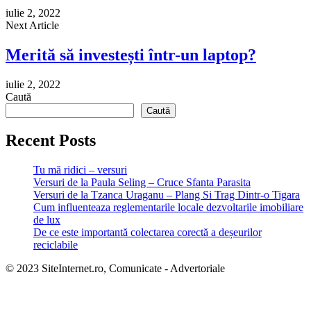
iulie 2, 2022
Next Article
Merită să investești într-un laptop?
iulie 2, 2022
Caută
Caută
Recent Posts
Tu mă ridici – versuri
Versuri de la Paula Seling – Cruce Sfanta Parasita
Versuri de la Tzanca Uraganu – Plang Si Trag Dintr-o Tigara
Cum influenteaza reglementarile locale dezvoltarile imobiliare
de lux
De ce este importantă colectarea corectă a deșeurilor
reciclabile
© 2023 SiteInternet.ro, Comunicate - Advertoriale