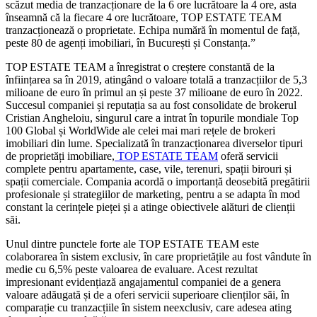
scă
zut
media de
tranzac
ț
ionare
de
la 6 ore
lucrătoare
la
4 ore
,
asta
î
nseamn
ă
c
ă
la
fiecare
4 ore
lucrătoare
, TOP ESTATE TEAM
tranzac
ț
ioneaz
ă
o
proprietate
.
E
chipa
numără
în
momentul
de
față
,
peste
80 de
agenți
imobiliari
,
în
București
și
Constanța
.
”
TOP ESTATE TEAM a înregistrat o creștere constantă de la
înființarea sa în 2019, atingând o valoare totală a tranzacțiilor de 5,3
milioane de euro în primul an și peste 37 milioane de euro în 2022.
Succesul companiei și reputația sa au fost consolidate de brokerul
Cristian Angheloiu, singurul care a intrat în topurile mondiale Top
100 Global și WorldWide ale celei mai mari rețele de brokeri
imobiliari din lume. Specializată în tranzacționarea diverselor tipuri
de proprietăți imobiliare,
TOP ESTATE TEAM
oferă servicii
complete pentru apartamente, case, vile, terenuri, spații birouri și
spații comerciale. Compania acordă o importanță deosebită pregătirii
profesionale și strategiilor de marketing, pentru a se adapta în mod
constant la cerințele pieței și a atinge obiectivele alături de clienții
săi.
Unul
dintre
punctele
forte ale TOP ESTATE TEAM
este
colaborarea
în
sistem
exclusiv
,
în
care
proprietățile
au
fost
vândute
în
medie
cu 6,5%
peste
valoarea
de
evaluare
.
Acest
rezultat
impresionant
evidențiază
angajamentul
companiei
de a
genera
valoare
adăugată
și
de
a
oferi
servicii
superioare
clienților
săi
,
în
comparație
cu
tranzacțiile
în
sistem
neexclusiv
, care
adesea
ating