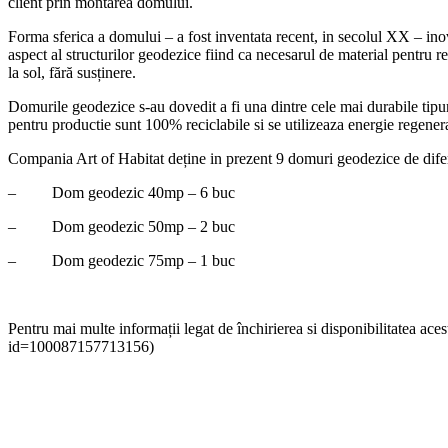
client prin montarea domului.
Forma sferica a domului – a fost inventata recent, in secolul XX – inova
aspect al structurilor geodezice fiind ca necesarul de material pentru r
la sol, fără susținere.
Domurile geodezice s-au dovedit a fi una dintre cele mai durabile tipuri 
pentru productie sunt 100% reciclabile si se utilizeaza energie regenera
Compania Art of Habitat deține in prezent 9 domuri geodezice de difer
– Dom geodezic 40mp – 6 buc
– Dom geodezic 50mp – 2 buc
– Dom geodezic 75mp – 1 buc
Pentru mai multe informații legat de închirierea si disponibilitatea 
id=100087157713156)