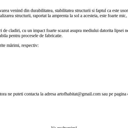
rea venind din durabilitatea, stabilitatea structurii si faptul ca este uso
ealizarea structurii, raportat la amprenta la sol a acesteia, este foarte 
de cladiri, cu un impact foarte scazut asupra mediului datorita lipsei nec
bila pentru procesele de fabricatie.
ite mărimi, respectiv:
acestora ne puteti contacta la adresa artofhabitat@gmail.com sau pe pagi