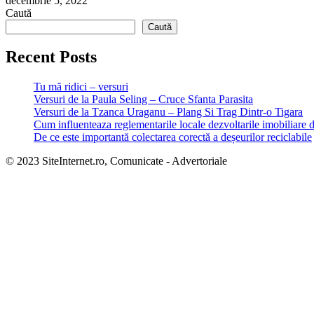
decembrie 5, 2022
Caută
Caută
Recent Posts
Tu mă ridici – versuri
Versuri de la Paula Seling – Cruce Sfanta Parasita
Versuri de la Tzanca Uraganu – Plang Si Trag Dintr-o Tigara
Cum influenteaza reglementarile locale dezvoltarile imobiliare 
De ce este importantă colectarea corectă a deșeurilor reciclabile
© 2023 SiteInternet.ro, Comunicate - Advertoriale