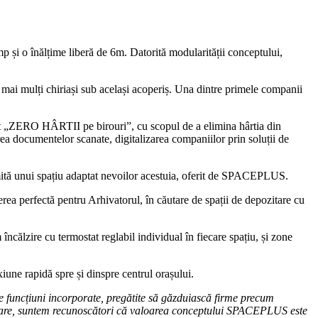
 și o înălțime liberă de 6m. Datorită modularității conceptului,
 mulți chiriași sub același acoperiș. Una dintre primele companii
nt „ZERO HÂRTII pe birouri”, cu scopul de a elimina hârtia din
area documentelor scanate, digitalizarea companiilor prin soluții de
țumită unui spațiu adaptat nevoilor acestuia, oferit de SPACEPLUS.
ea perfectă pentru Arhivatorul, în căutare de spații de depozitare cu
călzire cu termostat reglabil individual în fiecare spațiu, și zone
une rapidă spre și dinspre centrul orașului.
e funcțiuni incorporate, pregătite să găzduiască firme precum
 urmare, suntem recunoscători că valoarea conceptului SPACEPLUS este