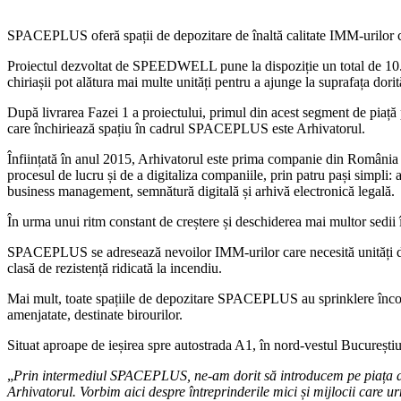
SPACEPLUS oferă spații de depozitare de înaltă calitate IMM-urilor care
Proiectul dezvoltat de SPEEDWELL pune la dispoziție un total de 10.00
chiriașii pot alătura mai multe unități pentru a ajunge la suprafața dorit
După livrarea Fazei 1 a proiectului, primul din acest segment de p
care închiriează spațiu în cadrul SPACEPLUS este Arhivatorul.
Înființată în anul 2015, Arhivatorul este prima companie din România
procesul de lucru și de a digitaliza companiile, prin patru pași simpli: 
business management, semnătură digitală și arhivă electronică legală.
În urma unui ritm constant de creștere și deschiderea mai multor sedii
SPACEPLUS se adresează nevoilor IMM-urilor care necesită unități de de
clasă de rezistență ridicată la incendiu.
Mai mult, toate spațiile de depozitare SPACEPLUS au sprinklere încorpor
amenjatate, destinate birourilor.
Situat aproape de ieșirea spre autostrada A1, în nord-vestul București
„
Prin intermediul SPACEPLUS, ne-am dorit să introducem pe piața din 
Arhivatorul. Vorbim aici despre întreprinderile mici și mijlocii car