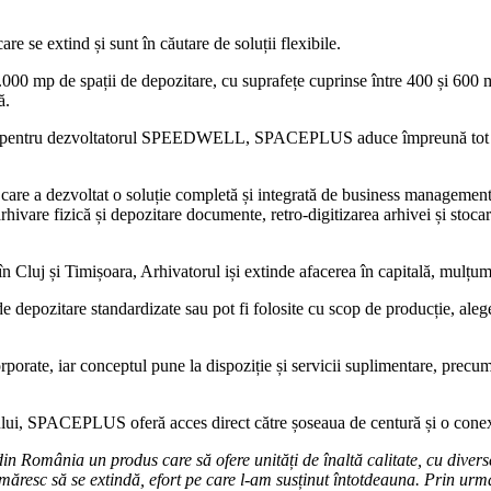
 se extind și sunt în căutare de soluții flexibile.
0 mp de spații de depozitare, cu suprafețe cuprinse între 400 și 600 mp
ă.
iață pentru dezvoltatorul SPEEDWELL, SPACEPLUS aduce împreună tot mai
 care a dezvoltat o soluție completă și integrată de business manageme
arhivare fizică și depozitare documente, retro-digitizarea arhivei și stoc
 în Cluj și Timișoara, Arhivatorul iși extinde afacerea în capitală, mul
pozitare standardizate sau pot fi folosite cu scop de producție, aleger
ate, iar conceptul pune la dispoziție și servicii suplimentare, precum în
ului, SPACEPLUS oferă acces direct către șoseaua de centură și o conexi
România un produs care să ofere unități de înaltă calitate, cu divers
e urmăresc să se extindă, efort pe care l-am susținut întotdeauna. Prin