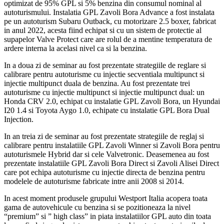
optimizat de 95% GPL si 5% benzina din consumul nominal al
autoturismului. Instalatia GPL Zavoli Bora Advance a fost instalata
pe un autoturism Subaru Outback, cu motorizare 2.5 boxer, fabricat
in anul 2022, acesta fiind echipat si cu un sistem de protectie al
supapelor Valve Protect care are rolul de a mentine temperatura de
ardere interna la acelasi nivel ca si la benzina.
In a doua zi de seminar au fost prezentate strategiile de reglare si
calibrare pentru autoturisme cu injectie secventiala multipunct si
injectie multipunct duala de benzina. Au fost prezentate trei
autoturisme cu injectie multipunct si injectie multipunct dual: un
Honda CRV 2.0, echipat cu instalatie GPL Zavoli Bora, un Hyundai
I20 1.4 si Toyota Aygo 1.0, echipate cu instalatie GPL Bora Dual
Injection.
In an treia zi de seminar au fost prezentate strategiile de reglaj si
calibrare pentru instalatiile GPL Zavoli Winner si Zavoli Bora pentru
autoturismele Hybrid dar si cele Valvetronic. Deasemenea au fost
prezentate instalatiile GPL Zavoli Bora Direct si Zavoli Alisei Direct
care pot echipa autoturisme cu injectie directa de benzina pentru
modelele de autoturisme fabricate intre anii 2008 si 2014.
In acest moment produsele grupului Westport Italia acopera toata
gama de autovehicule cu benzina si se pozitioneaza la nivel
“premium” si ” high class” in piata instalatiilor GPL auto din toata