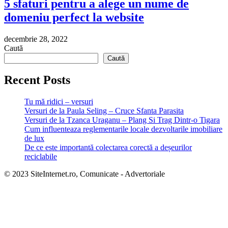
5 sfaturi pentru a alege un nume de
domeniu perfect la website
decembrie 28, 2022
Caută
Caută
Recent Posts
Tu mă ridici – versuri
Versuri de la Paula Seling – Cruce Sfanta Parasita
Versuri de la Tzanca Uraganu – Plang Si Trag Dintr-o Tigara
Cum influenteaza reglementarile locale dezvoltarile imobiliare
de lux
De ce este importantă colectarea corectă a deșeurilor
reciclabile
© 2023 SiteInternet.ro, Comunicate - Advertoriale