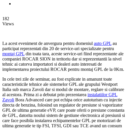
182
Views
La acest eveniment de anvergura pentru domeniul
auto GPL
au
participat reprezentati din 20 de service-uri specializate pentru
montaj GPL
din toata tara, aceste service-uri fiind reprezentante ale
companiei ROCAR SION in teritoriu dar si reprezentantii la nivel
tehnic ai catorva importatori si dealeri auto interesati de
implementarea proiectului ROCAR pentru montaj GPL de la 0Km.
In cele trei zile de seminar, au fost explicate in amanunt toate
caracteristicile tehnice ale sistemelor GPL ale grupului Westport
Italia sub marca Zavoli dar si modul de montare, reglare si calibrare
al acestora. Prima zi a debutat prin prezentarea
instalatiilor GPL
Zavoli
Bora Advanced care pot echipa orice autoturism cu injectie
directa de benzina, folosind un regulator de presiune si vaporizator
GPL de ultima generatie eVP, care poate oferii o presiune constanta
de GPL, datorita noului sistem de gestiune electronica al presiunii si
care face posibila instalarea echipamentelor GPL pe motorizari de
ultima generatie te tip FSI, TFSI, GDI sau TCE avand un consum