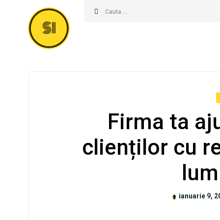
SI
Firma ta aj
clienților cu r
lum
ianuarie 9, 2