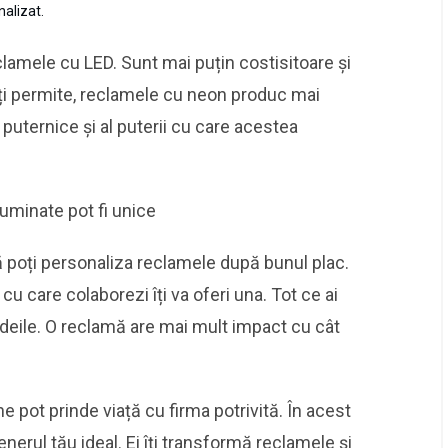
nalizat.
lamele cu LED. Sunt mai puțin costisitoare și
îți permite, reclamele cu neon produc mai
puternice și al puterii cu care acestea
uminate pot fi unice
 poți personaliza reclamele după bunul plac.
cu care colaborezi îți va oferi una. Tot ce ai
 ideile. O reclamă are mai mult impact cu cât
ine pot prinde viață cu firma potrivită. În acest
erul tău ideal. Ei îți transformă reclamele și