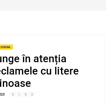
GENERAL
unge în atenția
eclamele cu litere
inoase
023