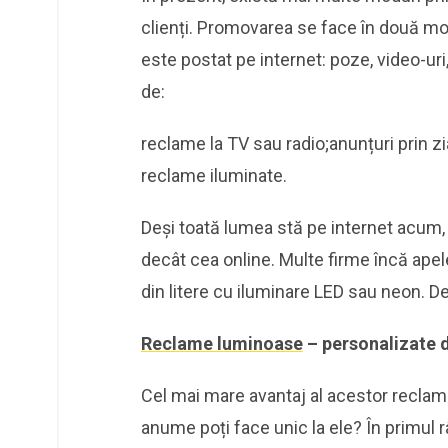
clienți. Promovarea se face în două modu
este postat pe internet: poze, video-uri, 
de:
reclame la TV sau radio;anunțuri prin ziar
reclame iluminate.
Deși toată lumea stă pe internet acum,
decât cea online. Multe firme încă apel
din litere cu iluminare LED sau neon. De c
Reclame luminoase
– personalizate 
Cel mai mare avantaj al acestor reclame
anume poți face unic la ele? În primul 