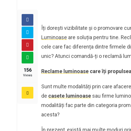
Îți dorești vizibilitate și o promovare
Luminoase
are soluția pentru tine. Re
cele care fac diferența dintre firmele din
unic? Atunci comandă-ți o reclamă lu
156
Reclame luminoase
care îți propulse
Views
Sunt multe modalități prin care afacerea
de
casete
luminoase
sau firme lumino
modalități fac parte din categoria promo
acesta?
În prezent, există mai multe moduri pr