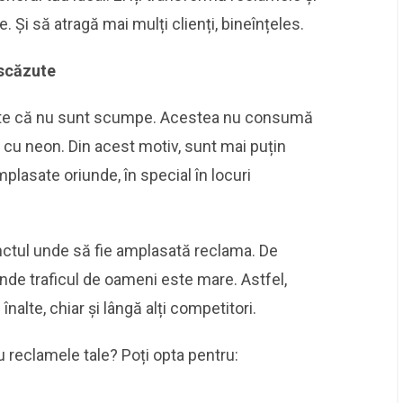
e. Și să atragă mai mulți clienți, bineînțeles.
i scăzute
este că nu sunt scumpe. Acestea nu consumă
 cu neon. Din acest motiv, sunt mai puțin
plasate oriunde, în special în locuri
nctul unde să fie amplasată reclama. De
unde traficul de oameni este mare. Astfel,
înalte, chiar și lângă alți competitori.
ru reclamele tale? Poți opta pentru: