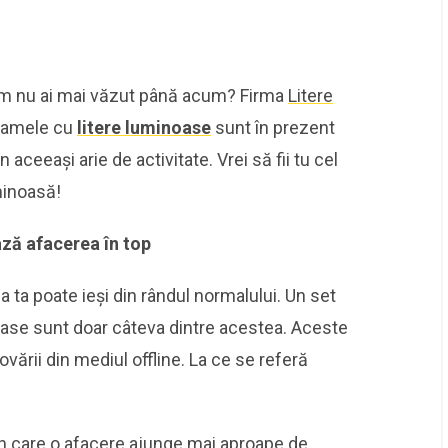
 cum nu ai mai văzut până acum? Firma
Litere
clamele cu
litere luminoase
sunt în prezent
 aceeași arie de activitate. Vrei să fii tu cel
minoasă!
ază afacerea în top
 ta poate ieși din rândul normalului. Un set
ase sunt doar câteva dintre acestea. Aceste
vării din mediul offline. La ce se referă
in care o afacere ajunge mai aproape de