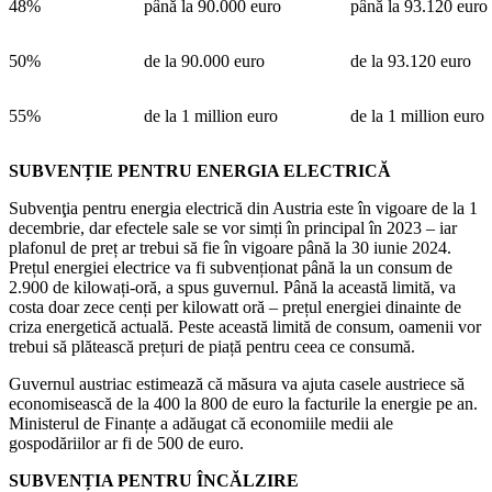
48%
până la 90.000 euro
până la 93.120 euro
50%
de la 90.000 euro
de la 93.120 euro
55%
de la 1 million euro
de la 1 million euro
SUBVENȚIE PENTRU ENERGIA ELECTRICĂ
Subvenţia pentru energia electrică din Austria este în vigoare de la 1
decembrie, dar efectele sale se vor simți în principal în 2023 – iar
plafonul de preț ar trebui să fie în vigoare până la 30 iunie 2024.
Prețul energiei electrice va fi subvenționat până la un consum de
2.900 de kilowați-oră, a spus guvernul. Până la această limită, va
costa doar zece cenți per kilowatt oră – prețul energiei dinainte de
criza energetică actuală. Peste această limită de consum, oamenii vor
trebui să plătească prețuri de piață pentru ceea ce consumă.
Guvernul austriac estimează că măsura va ajuta casele austriece să
economisească de la 400 la 800 de euro la facturile la energie pe an.
Ministerul de Finanțe a adăugat că economiile medii ale
gospodăriilor ar fi de 500 de euro.
SUBVENȚIA PENTRU ÎNCĂLZIRE