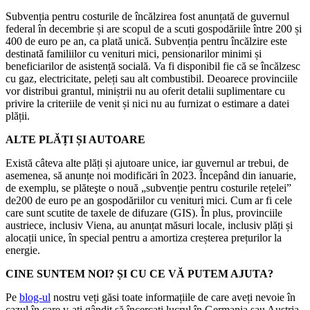
Subvenția pentru costurile de încălzirea fost anunțată de guvernul
federal în decembrie și are scopul de a scuti gospodăriile între 200 și
400 de euro pe an, ca plată unică. Subvenția pentru încălzire este
destinată familiilor cu venituri mici, pensionarilor minimi și
beneficiarilor de asistență socială. Va fi disponibil fie că se încălzesc
cu gaz, electricitate, peleți sau alt combustibil. Deoarece provinciile
vor distribui grantul, miniștrii nu au oferit detalii suplimentare cu
privire la criteriile de venit și nici nu au furnizat o estimare a datei
plății.
ALTE PLĂȚI ȘI AUTOARE
Există câteva alte plăți și ajutoare unice, iar guvernul ar trebui, de
asemenea, să anunțe noi modificări în 2023. Începând din ianuarie,
de exemplu, se plăteşte o nouă „subvenție pentru costurile rețelei”
de200 de euro pe an gospodăriilor cu venituri mici. Cum ar fi cele
care sunt scutite de taxele de difuzare (GIS). În plus, provinciile
austriece, inclusiv Viena, au anunțat măsuri locale, inclusiv plăți și
alocații unice, în special pentru a amortiza creșterea prețurilor la
energie.
CINE SUNTEM NOI? ȘI CU CE VĂ PUTEM AJUTA?
Pe
blog-ul
nostru veți găsi toate informațiile de care aveți nevoie în
cazul în care v-ați gândit să încercați lucrul în Germania sau Austria.