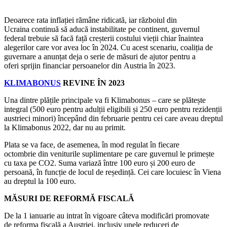
Deoarece rata inflației rămâne ridicată, iar războiul din
Ucraina
continuă să aducă instabilitate pe continent, guvernul
federal trebuie să facă față creșterii costului vieții chiar înaintea
alegerilor care vor avea loc în 2024. Cu acest scenariu, coaliția de
guvernare a anunțat deja o serie de măsuri de ajutor pentru a
oferi
sprijin financiar persoanelor din Austria în 2023.
KLIMABONUS
REVINE ÎN 2023
Una dintre plățile principale va fi Klimabonus – care se plătește
integral (500 euro pentru adulții eligibili și 250 euro pentru rezidenții
austrieci minori) începând din februarie pentru cei care aveau dreptul
la Klimabonus 2022, dar nu au primit.
Plata se va face, de asemenea, în mod regulat în fiecare
octombrie din veniturile suplimentare pe care guvernul le primește
cu taxa pe CO2. Suma variază între 100 euro și 200 euro de
persoană, în funcție de locul de reședință. Cei care locuiesc în Viena
au dreptul la 100 euro.
MĂSURI DE REFORMĂ FISCALĂ
De la 1 ianuarie au intrat în vigoare câteva modificări promovate
de reforma fiscală a Austriei, inclusiv unele reduceri de