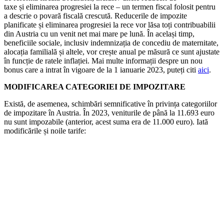
taxe și eliminarea progresiei la rece – un termen fiscal folosit pentru
a descrie o povară fiscală crescută. Reducerile de impozite
planificate și eliminarea progresiei la rece vor lăsa toți contribuabilii
din Austria cu un venit net mai mare pe lună. În același timp,
beneficiile sociale, inclusiv indemnizația de concediu de maternitate,
alocația familială și altele, vor crește anual pe măsură ce sunt ajustate
în funcție de ratele inflației. Mai multe informații despre un nou
bonus care a intrat în vigoare de la 1 ianuarie 2023, puteți citi
aici
.
MODIFICAREA CATEGORIEI DE IMPOZITARE
Există, de asemenea, schimbări semnificative în privința categoriilor
de impozitare în Austria. În 2023, veniturile de până la 11.693 euro
nu sunt impozabile (anterior, acest suma era de 11.000 euro). Iată
modificările și noile tarife: