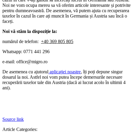
Noi ne vom ocupa mereu sa vă oferim articole interesante și potrivite
pentru dumneavoastră. De asemenea, vă putem ajuta cu recuperarea
taxelor în cazul în care ați muncit în Germania și Austria sau încă o
faceți.
Noi vă stăm la dispoziție la:
numărul de telefon:
+40 369 805 805
Whatsapp: 0771 441 296
e-mail: office@migro.ro
De asemenea cu ajutorul
aplicației noastre
, îți poți depune singur
dosarul la noi. Astfel noi vom putea începe demersurile necesare
recuperării taxelor tale din Austria (dacă ai lucrat acolo în ultimii 4
ani).
Source link
Article Categories: