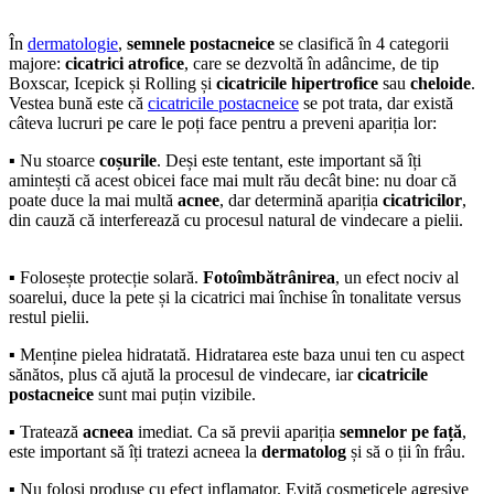
În
dermatologie
,
semnele postacneice
se clasifică în 4 categorii
majore:
cicatrici atrofice
, care se dezvoltă în adâncime, de tip
Boxscar, Icepick și Rolling și
cicatricile hipertrofice
sau
cheloide
.
Vestea bună este că
cicatricile postacneice
se pot trata, dar există
câteva lucruri pe care le poți face pentru a preveni apariția lor:
▪ Nu stoarce
coșurile
. Deși este tentant, este important să îți
amintești că acest obicei face mai mult rău decât bine: nu doar că
poate duce la mai multă
acnee
, dar determină apariția
cicatricilor
,
din cauză că interferează cu procesul natural de vindecare a pielii.
▪ Folosește protecție solară.
Fotoîmbătrânirea
, un efect nociv al
soarelui, duce la pete și la cicatrici mai închise în tonalitate versus
restul pielii.
▪ Menține pielea hidratată. Hidratarea este baza unui ten cu aspect
sănătos, plus că ajută la procesul de vindecare, iar
cicatricile
postacneice
sunt mai puțin vizibile.
▪ Tratează
acneea
imediat. Ca să previi apariția
semnelor pe față
,
este important să îți tratezi acneea la
dermatolog
și să o ții în frâu.
▪ Nu folosi produse cu efect inflamator. Evită cosmeticele agresive