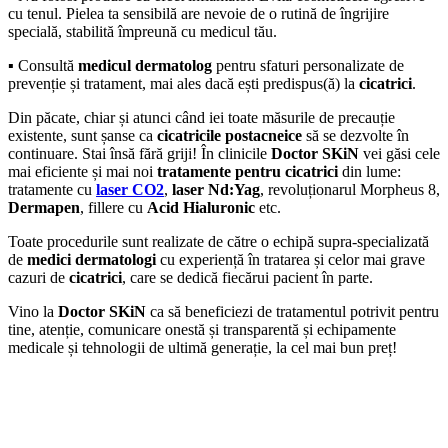
cu tenul. Pielea ta sensibilă are nevoie de o rutină de îngrijire
specială, stabilită împreună cu medicul tău.
▪ Consultă
medicul dermatolog
pentru sfaturi personalizate de
prevenție și tratament, mai ales dacă ești predispus(ă) la
cicatrici
.
Din păcate, chiar și atunci când iei toate măsurile de precauție
existente, sunt șanse ca
cicatricile postacneice
să se dezvolte în
continuare. Stai însă fără griji! În clinicile
Doctor SKiN
vei găsi cele
mai eficiente și mai noi
tratamente pentru cicatrici
din lume:
tratamente cu
laser CO2
,
laser Nd:Yag
, revoluționarul Morpheus 8,
Dermapen
, fillere cu
Acid Hialuronic
etc.
Toate procedurile sunt realizate de către o echipă supra-specializată
de
medici dermatologi
cu experiență în tratarea și celor mai grave
cazuri de
cicatrici
, care se dedică fiecărui pacient în parte.
Vino la
Doctor SKiN
ca să beneficiezi de tratamentul potrivit pentru
tine, atenție, comunicare onestă și transparentă și echipamente
medicale și tehnologii de ultimă generație, la cel mai bun preț!