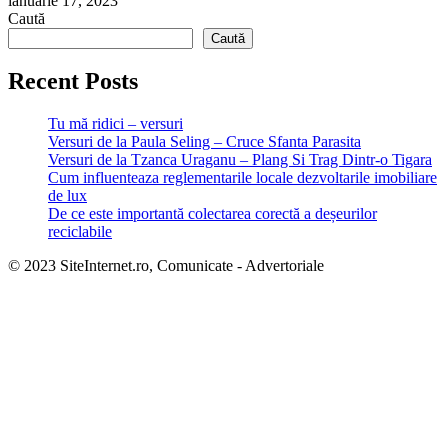
ianuarie 17, 2023
Caută
Caută
Recent Posts
Tu mă ridici – versuri
Versuri de la Paula Seling – Cruce Sfanta Parasita
Versuri de la Tzanca Uraganu – Plang Si Trag Dintr-o Tigara
Cum influenteaza reglementarile locale dezvoltarile imobiliare
de lux
De ce este importantă colectarea corectă a deșeurilor
reciclabile
© 2023 SiteInternet.ro, Comunicate - Advertoriale