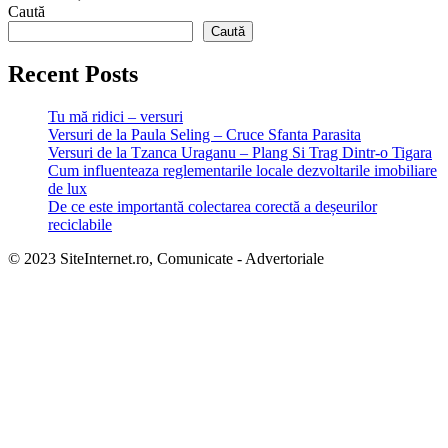
Caută
Caută
Recent Posts
Tu mă ridici – versuri
Versuri de la Paula Seling – Cruce Sfanta Parasita
Versuri de la Tzanca Uraganu – Plang Si Trag Dintr-o Tigara
Cum influenteaza reglementarile locale dezvoltarile imobiliare
de lux
De ce este importantă colectarea corectă a deșeurilor
reciclabile
© 2023 SiteInternet.ro, Comunicate - Advertoriale