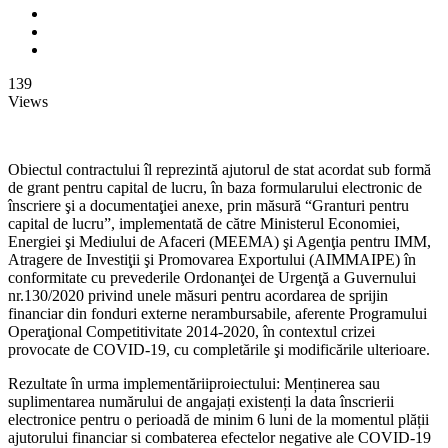
139
Views
Obiectul contractului îl reprezintă ajutorul de stat acordat sub formă
de grant pentru capital de lucru, în baza formularului electronic de
înscriere şi a documentaţiei anexe, prin măsură “Granturi pentru
capital de lucru”, implementată de către Ministerul Economiei,
Energiei şi Mediului de Afaceri (MEEMA) şi Agenţia pentru IMM,
Atragere de Investiţii şi Promovarea Exportului (AIMMAIPE) în
conformitate cu prevederile Ordonanţei de Urgenţă a Guvernului
nr.130/2020 privind unele măsuri pentru acordarea de sprijin
financiar din fonduri externe nerambursabile, aferente Programului
Operaţional Competitivitate 2014-2020, în contextul crizei
provocate de COVID-19, cu completările şi modificările ulterioare.
Rezultate în urma implementăriiproiectului: Menținerea sau
suplimentarea numărului de angajați existenți la data înscrierii
electronice pentru o perioadă de minim 6 luni de la momentul plății
ajutorului financiar si combaterea efectelor negative ale COVID-19