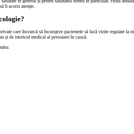
tate în general și pentru sănătatea femeii în particular, vizita anuală 
să îi acorzi atenție.
cologie?
private care încearcă să încurajeze pacientele să facă vizite regulate la m
sta și de istoricul medical al persoanei în cauză.
umăra: