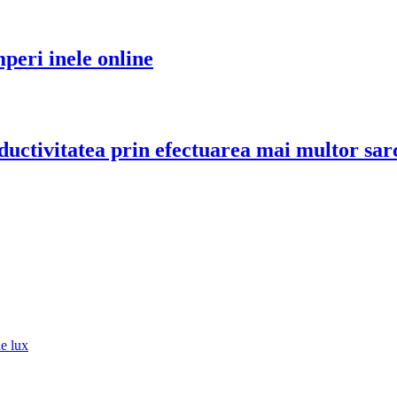
mperi inele online
ctivitatea prin efectuarea mai multor sarc
de lux