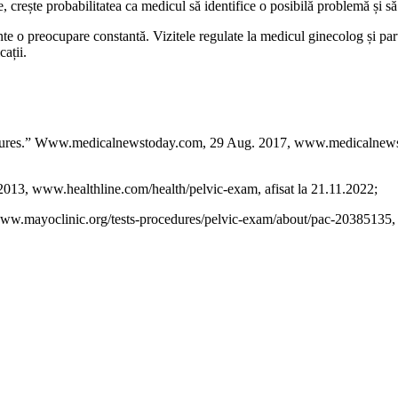
crește probabilitatea ca medicul să identifice o posibilă problemă și să
nte o preocupare constantă. Vizitele regulate la medicul ginecolog și parti
cații.
ures.” Www.medicalnewstoday.com, 29 Aug. 2017, www.medicalnewsto
2013, www.healthline.com/health/pelvic-exam, afisat la 21.11.2022;
w.mayoclinic.org/tests-procedures/pelvic-exam/about/pac-20385135, a