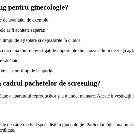
ng pentru ginecologie?
ie de avantaje, de exemplu:
le ar fi achitate separat;
timpii de așteptare și deplasările în clinică;
zi nici una dintre investigațiile importante din cauza stilului de viață ag
e sănătate;
te la scurt timp de la apariție.
in cadrul pachetelor de screening?
ătate a aparatului reproducător și a glandei mamare. Aceste investigații 
te de către medicii specialiști în ginecologie. Particularitățile anatomice
tilitate.