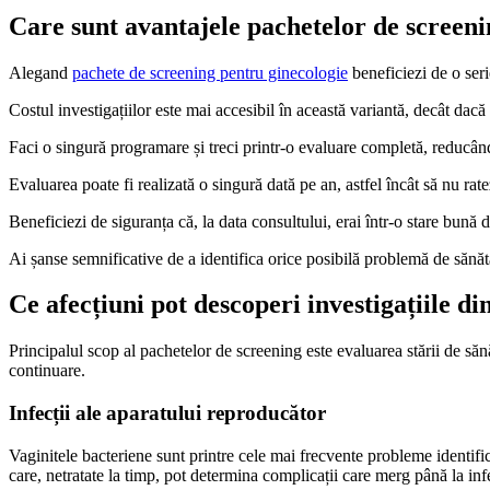
Care sunt avantajele pachetelor de screeni
Alegand
pachete de screening pentru ginecologie
beneficiezi de o ser
Costul investigațiilor este mai accesibil în această variantă, decât dacă e
Faci o singură programare și treci printr-o evaluare completă, reducând 
Evaluarea poate fi realizată o singură dată pe an, astfel încât să nu rate
Beneficiezi de siguranța că, la data consultului, erai într-o stare bună d
Ai șanse semnificative de a identifica orice posibilă problemă de sănăta
Ce afecțiuni pot descoperi investigațiile d
Principalul scop al pachetelor de screening este evaluarea stării de săn
continuare.
Infecții ale aparatului reproducător
Vaginitele bacteriene sunt printre cele mai frecvente probleme identifica
care, netratate la timp, pot determina complicații care merg până la infer