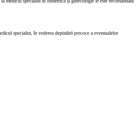
la medicul specialist în obstetrică și ginecologie le este recomandată
edicul specialist, în vederea depistării precoce a eventualelor