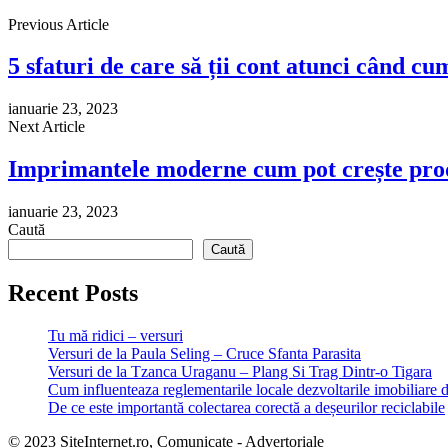
Previous Article
5 sfaturi de care să ții cont atunci când cu
ianuarie 23, 2023
Next Article
Imprimantele moderne cum pot crește produ
ianuarie 23, 2023
Caută
Caută
Recent Posts
Tu mă ridici – versuri
Versuri de la Paula Seling – Cruce Sfanta Parasita
Versuri de la Tzanca Uraganu – Plang Si Trag Dintr-o Tigara
Cum influenteaza reglementarile locale dezvoltarile imobiliare 
De ce este importantă colectarea corectă a deșeurilor reciclabile
© 2023 SiteInternet.ro, Comunicate - Advertoriale