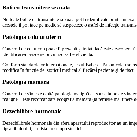
Boli cu transmitere sexuală
Nu toate bolile cu transmitere sexuală pot fi identificate printr-un exam
acesteia îl pot face pe medic să suspecteze o astfel de infecție transmi
Patologia colului uterin
Cancerul de col uterin poate fi prevenit și tratat dacă este descoperit î
identificarea persoanelor cu risc să fie eficientă.
Conform standardelor internaționale, testul Babeș – Papanicolau se reali
modifica în funcție de istoricul medical al fiecărei paciente și de riscul
Patologia mamară
Cancerul de sân este o altă patologie malignă cu șanse bune de vindecar
maligne – este recomandată ecografia mamară (la femeile mai tinere de
Dezechilibre hormonale
Dezechilibrele hormonale din sfera aparatului reproducător au un impact p
lipsa libidoului, iar lista nu se oprește aici.