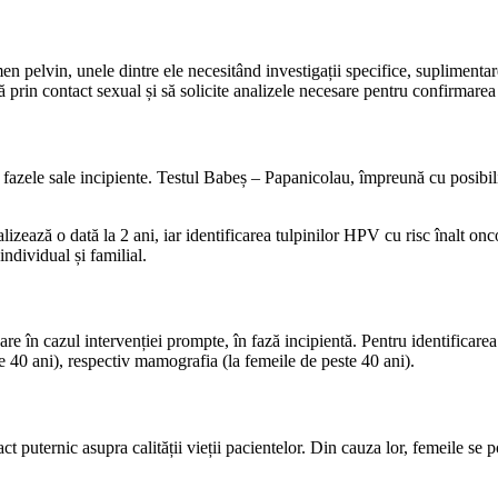
en pelvin, unele dintre ele necesitând investigații specifice, suplimentar
să prin contact sexual și să solicite analizele necesare pentru confirmarea
n fazele sale incipiente. Testul Babeș – Papanicolau, împreună cu posibili
zează o dată la 2 ani, iar identificarea tulpinilor HPV cu risc înalt onc
 individual și familial.
e în cazul intervenției prompte, în fază incipientă. Pentru identificarea
 40 ani), respectiv mamografia (la femeile de peste 40 ani).
uternic asupra calității vieții pacientelor. Din cauza lor, femeile se pot