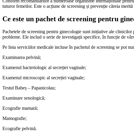
Conform recomandărilor a numeroase organisme internaționale pentru sănă
tuturor femeilor. Este o acțiune de screening și prevenție căreia merită 
Ce este un pachet de screening pentru gine
Pachetele de screening pentru ginecologie sunt inițiative ale clinicilor 
probleme. Ele includ o serie de investigații specifice, în funcție de vâr
Pe lista serviciilor medicale incluse în pachetul de screening se pot n
Examinarea pelvină;
Examenul bacteriologic al secreției vaginale;
Examenul microscopic al secreției vaginale;
Testul Babeș – Papanicolau;
Examinare senologică;
Ecografie mamară;
Mamografie;
Ecografie pelvină.