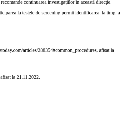
 recomande continuarea investigațiilor în această direcție.
ciparea la testele de screening permit identificarea, la timp, a
day.com/articles/288354#common_procedures, afisat la
fisat la 21.11.2022.