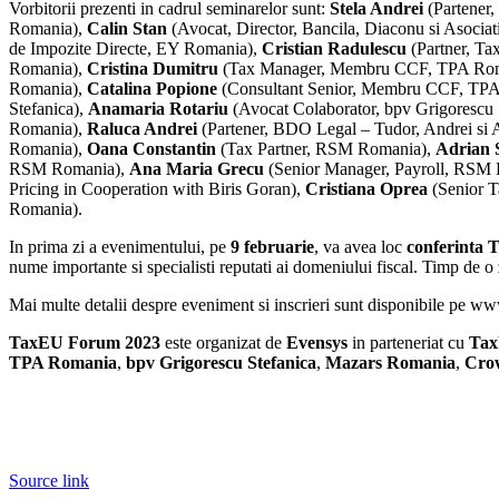
Vorbitorii prezenti in cadrul seminarelor sunt:
Stela Andrei
(Partener,
Romania),
Calin Stan
(Avocat, Director, Bancila, Diaconu si Asocia
de Impozite Directe, EY Romania),
Cristian Radulescu
(Partner, T
Romania),
Cristina Dumitru
(Tax Manager, Membru CCF, TPA Ro
Romania),
Catalina Popione
(Consultant Senior, Membru CCF, TP
Stefanica),
Anamaria Rotariu
(Avocat Colaborator, bpv Grigorescu 
Romania),
Raluca Andrei
(Partener, BDO Legal – Tudor, Andrei si A
Romania),
Oana Constantin
(Tax Partner, RSM Romania),
Adrian 
RSM Romania),
Ana Maria Grecu
(Senior Manager, Payroll, RSM
Pricing in Cooperation with Biris Goran),
Cristiana Oprea
(Senior 
Romania).
In prima zi a evenimentului, pe
9 februarie
, va avea loc
conferinta
nume importante si specialisti reputati ai domeniului fiscal. Timp de o z
Mai multe detalii despre eveniment si inscrieri sunt disponibile pe ww
TaxEU Forum 2023
este organizat de
Evensys
in parteneriat cu
Tax
TPA Romania
,
bpv Grigorescu Stefanica
,
Mazars Romania
,
Cro
Source link