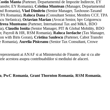
ostin Manta
(Partener, Departamentul de Impozite Indirecte, EY
ransfer, EY Romania),
Cristina Muntean
(Manager, Departamentul
and Romania),
Vlad Dimitriu
(Senior Manager, Taxhouse-Taxand
 TPA Romania),
Raluca Dana
(Consultant Senior, Membru CCF, TPA
cu Stefanica),
Octavian Marian
(Avocat Senior, bpv Grigorescu
dreea Munteanu
(Partener, International Tax and M&A, BDO
ia),
Cl
audiu Ionita
(Senior Manager, PIT & Global Mobility, BDO
r, Payroll & HR, RSM Romania),
Raluca Iordache
(Tax Manager,
ion with Biris Goran),
Cristina Saulescu
(Partener, Cabot Transfer
e Romania),
Aurelia Pisiceanu
(Senior Tax Consultant, Crowe
 reprezentanti ai ANAF si ai Ministerului de Finante, dar si cu alte
tele acestora asupra contribuabililor si mediului de afaceri.
a
,
PwC Romania
,
Grant Thornton Romania
,
RSM Romania
,