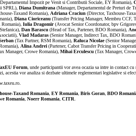
 Departamentul Impozit pe Venit si Contributii Sociale, EY Romania),
C
tii SPRL),
Diana Dumitrana
(Manager, Departamentul de Preturi de T
axhouse-Taxand Romania),
Adriana Craciun
(Director, Taxhouse-Tax
mania),
Diana Cioriceanu
(Transfer Pricing Manager, Membru CCF,
A Romania),
Iulia Dragomir
(Avocat Senior Coordonator, bpv Grigores
Stefanica),
Dan Barascu
(Head of Tax, Partener, BDO Romania),
An
sociatii),
Vlad Madaras
(Senior Manager, Indirect Tax, BDO Roman
Serban
(Tax Partner, RSM Romania),
Raluca Nicolae
(Senior Manage
 Romania),
Alina Andrei
(Partener, Cabot Transfer Pricing in Cooperat
Tax Manager, Crowe Romania),
Mihai Erculescu
(Tax Manager, Crow
 TaxEU Forum
, unde participantii vor avea ocazia sa intre in contact cu
i, acestia vor analiza si dezbate ultimele reglementari legislative si efec
w.taxeu.ro.
house-Taxand Romania
,
EY Romania
,
Biris Goran
,
BDO Romani
we Romania
,
Noerr Romania
,
CITR
.