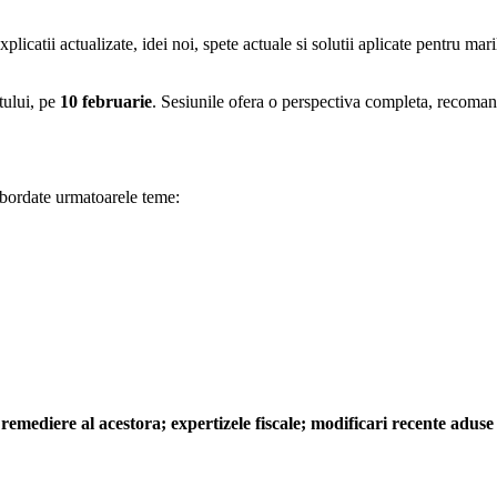
explicatii actualizate, idei noi, spete actuale si solutii aplicate pentru m
tului, pe
10 februarie
. Sesiunile ofera o perspectiva completa, recomand
bordate urmatoarele teme:
de remediere al acestora; expertizele fiscale; modificari recente adu