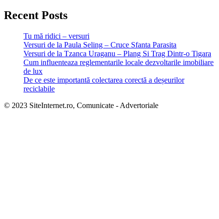
Recent Posts
Tu mă ridici – versuri
Versuri de la Paula Seling – Cruce Sfanta Parasita
Versuri de la Tzanca Uraganu – Plang Si Trag Dintr-o Tigara
Cum influenteaza reglementarile locale dezvoltarile imobiliare
de lux
De ce este importantă colectarea corectă a deșeurilor
reciclabile
© 2023 SiteInternet.ro, Comunicate - Advertoriale