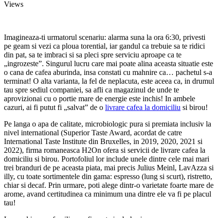
Views
Imagineaza-ti urmatorul scenariu: alarma suna la ora 6:30, privesti
pe geam si vezi ca ploua torential, iar gandul ca trebuie sa te ridici
din pat, sa te imbraci si sa pleci spre serviciu aproape ca te
„ingrozeste”. Singurul lucru care mai poate alina aceasta situatie este
o cana de cafea aburinda, insa constati cu mahnire ca… pachetul s-a
terminat! O alta varianta, la fel de neplacuta, este aceea ca, in drumul
tau spre sediul companiei, sa afli ca magazinul de unde te
aprovizionai cu o portie mare de energie este inchis! In ambele
cazuri, ai fi putut fi „salvat” de o
livrare cafea la domiciliu
si birou!
Pe langa o apa de calitate, microbiologic pura si premiata inclusiv la
nivel international (Superior Taste Award, acordat de catre
International Taste Institute din Bruxelles, in 2019, 2020, 2021 si
2022), firma romaneasca H2On ofera si servicii de livrare cafea la
domiciliu si birou. Portofoliul lor include unele dintre cele mai mari
trei branduri de pe aceasta piata, mai precis Julius Meinl, LavAzza si
illy, cu toate sortimentele din gama: espresso (lung si scurt), ristretto,
chiar si decaf. Prin urmare, poti alege dintr-o varietate foarte mare de
arome, avand certitudinea ca minimum una dintre ele va fi pe placul
tau!