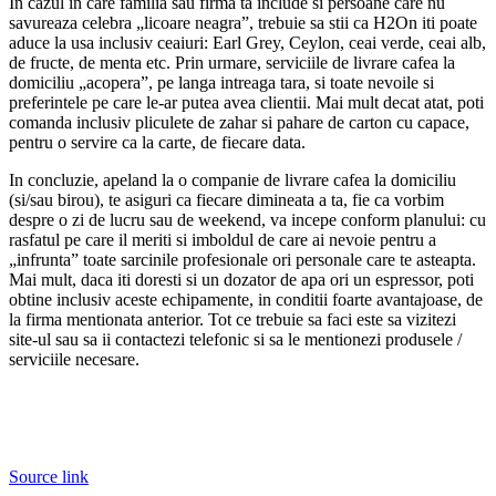
In cazul in care familia sau firma ta include si persoane care nu
savureaza celebra „licoare neagra”, trebuie sa stii ca H2On iti poate
aduce la usa inclusiv ceaiuri: Earl Grey, Ceylon, ceai verde, ceai alb,
de fructe, de menta etc. Prin urmare, serviciile de livrare cafea la
domiciliu „acopera”, pe langa intreaga tara, si toate nevoile si
preferintele pe care le-ar putea avea clientii. Mai mult decat atat, poti
comanda inclusiv pliculete de zahar si pahare de carton cu capace,
pentru o servire ca la carte, de fiecare data.
In concluzie, apeland la o companie de livrare cafea la domiciliu
(si/sau birou), te asiguri ca fiecare dimineata a ta, fie ca vorbim
despre o zi de lucru sau de weekend, va incepe conform planului: cu
rasfatul pe care il meriti si imboldul de care ai nevoie pentru a
„infrunta” toate sarcinile profesionale ori personale care te asteapta.
Mai mult, daca iti doresti si un dozator de apa ori un espressor, poti
obtine inclusiv aceste echipamente, in conditii foarte avantajoase, de
la firma mentionata anterior. Tot ce trebuie sa faci este sa vizitezi
site-ul sau sa ii contactezi telefonic si sa le mentionezi produsele /
serviciile necesare.
Source link