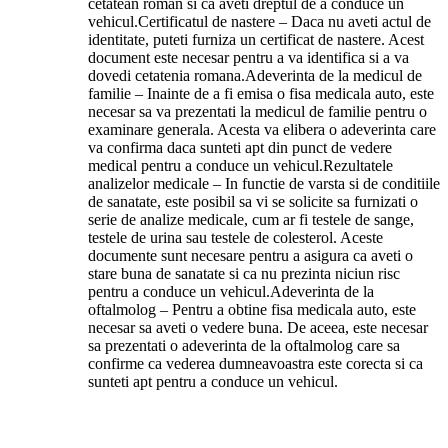
cetatean roman si ca aveti dreptul de a conduce un
vehicul.Certificatul de nastere – Daca nu aveti actul de
identitate, puteti furniza un certificat de nastere. Acest
document este necesar pentru a va identifica si a va
dovedi cetatenia romana.Adeverinta de la medicul de
familie – Inainte de a fi emisa o fisa medicala auto, este
necesar sa va prezentati la medicul de familie pentru o
examinare generala. Acesta va elibera o adeverinta care
va confirma daca sunteti apt din punct de vedere
medical pentru a conduce un vehicul.Rezultatele
analizelor medicale – In functie de varsta si de conditiile
de sanatate, este posibil sa vi se solicite sa furnizati o
serie de analize medicale, cum ar fi testele de sange,
testele de urina sau testele de colesterol. Aceste
documente sunt necesare pentru a asigura ca aveti o
stare buna de sanatate si ca nu prezinta niciun risc
pentru a conduce un vehicul.Adeverinta de la
oftalmolog – Pentru a obtine fisa medicala auto, este
necesar sa aveti o vedere buna. De aceea, este necesar
sa prezentati o adeverinta de la oftalmolog care sa
confirme ca vederea dumneavoastra este corecta si ca
sunteti apt pentru a conduce un vehicul.