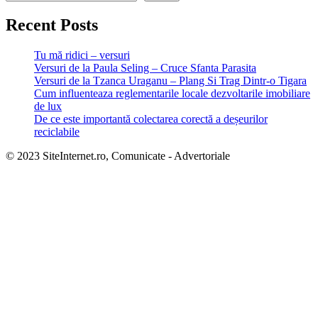
Recent Posts
Tu mă ridici – versuri
Versuri de la Paula Seling – Cruce Sfanta Parasita
Versuri de la Tzanca Uraganu – Plang Si Trag Dintr-o Tigara
Cum influenteaza reglementarile locale dezvoltarile imobiliare
de lux
De ce este importantă colectarea corectă a deșeurilor
reciclabile
© 2023 SiteInternet.ro, Comunicate - Advertoriale