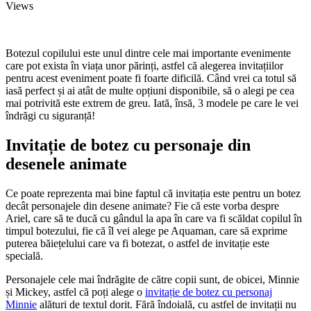
Views
Botezul copilului este unul dintre cele mai importante evenimente
care pot exista în viața unor părinți, astfel că alegerea invitațiilor
pentru acest eveniment poate fi foarte dificilă. Când vrei ca totul să
iasă perfect și ai atât de multe opțiuni disponibile, să o alegi pe cea
mai potrivită este extrem de greu. Iată, însă, 3 modele pe care le vei
îndrăgi cu siguranță!
Invitație de botez cu personaje din
desenele animate
Ce poate reprezenta mai bine faptul că invitația este pentru un botez
decât personajele din desene animate? Fie că este vorba despre
Ariel, care să te ducă cu gândul la apa în care va fi scăldat copilul în
timpul botezului, fie că îl vei alege pe Aquaman, care să exprime
puterea băiețelului care va fi botezat, o astfel de invitație este
specială.
Personajele cele mai îndrăgite de către copii sunt, de obicei, Minnie
și Mickey, astfel că poți alege o
invitație de botez cu personaj
Minnie
alături de textul dorit. Fără îndoială, cu astfel de invitații nu