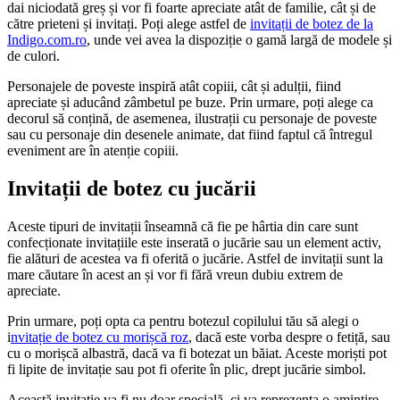
dai niciodată greș și vor fi foarte apreciate atât de familie, cât și de
către prieteni și invitați. Poți alege astfel de
invitații de botez de la
Indigo.com.ro
, unde vei avea la dispoziție o gamă largă de modele și
de culori.
Personajele de poveste inspiră atât copiii, cât și adulții, fiind
apreciate și aducând zâmbetul pe buze. Prin urmare, poți alege ca
decorul să conțină, de asemenea, ilustrații cu personaje de poveste
sau cu personaje din desenele animate, dat fiind faptul că întregul
eveniment are în atenție copiii.
Invitații de botez cu jucării
Aceste tipuri de invitații înseamnă că fie pe hârtia din care sunt
confecționate invitațiile este inserată o jucărie sau un element activ,
fie alături de acestea va fi oferită o jucărie. Astfel de invitații sunt la
mare căutare în acest an și vor fi fără vreun dubiu extrem de
apreciate.
Prin urmare, poți opta ca pentru botezul copilului tău să alegi o
i
nvitație de botez cu morișcă roz
, dacă este vorba despre o fetiță, sau
cu o morișcă albastră, dacă va fi botezat un băiat. Aceste moriști pot
fi lipite de invitație sau pot fi oferite în plic, drept jucărie simbol.
Această invitație va fi nu doar specială, ci va reprezenta o amintire