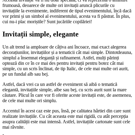
frumoasă, deoarece de multe ori invitații aruncă plicurile cu
invitațiile la evenimente, indiferent de tipul evenimentului, încă dacă
vor primi și un simbol al evenimentului, acesta va fi păstrat. În plus,
cui nu-i plac moriștile? Sunt jucăriile copilăriei!
Invitații simple, elegante
Un alt trend ia amploare de câțiva ani încoace, mai exact alegerea
decorațiunilor, invitațiilor și a tematicii cât mai simple. Dintotdeauna,
simplul a însemnat eleganță și rafinament. Astfel, mulți părinți
optează din ce în ce mai des pentru invitații pentru botez cât mai
simple, cu un scris înclinat, de tip Italic, de cele mai multe ori aurit,
pe un fundal alb sau bej.
Astfel, dacă vrei ca un astfel de eveniment să aibă o tematică
elegantă, invitațiile simple, albe sau bej, cu scris aurit sunt la mare
căutare. Plicul în care vor fi oferite aceste invitații este, de asemenea,
de cele mai multe ori simplu.
Accentul în acest caz este pus, însă, pe calitatea hârtiei din care sunt
realizate invitațiile. Cu cât aceasta este mai rigidă, cu atât percepția
asupra calității este mai intensă. Astfel, invitațiile cartonate sunt cele
mai râvnite.