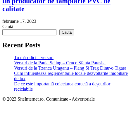
un producător de tâmplărie PVC de
calitate
februarie 17, 2023
Caută
Caută
Recent Posts
Tu mă ridici – versuri
Versuri de la Paula Seling – Cruce Sfanta Parasita
Versuri de la Tzanca Uraganu – Plang Si Trag Dintr-o Tigara
Cum influenteaza reglementarile locale dezvoltarile imobiliare
de lux
De ce este importantă colectarea corectă a deșeurilor
reciclabile
© 2023 SiteInternet.ro, Comunicate - Advertoriale