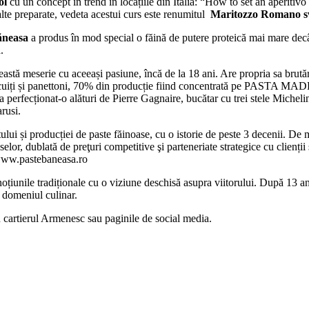
ol
cu un concept în trend în locațiile din Italia: “How to set an aperiti
alte preparate, vedeta acestui curs este renumitul
Maritozzo Romano s
ă
neasa
a produs în mod special o făină de putere proteică mai mare decât 
.
eastă meserie cu aceeași pasiune, încă de la 18 ani. Are propria sa brut
 biscuiți și panettoni, 70% din producție fiind concentrată pe PASTA 
 a perfecționat-o alături de Pierre Gagnaire, bucătar cu trei stele Micheli
rusi.
lui și producției de paste făinoase, cu o istorie de peste 3 decenii. De
elor, dublată de preţuri competitive şi parteneriate strategice cu clienții
 www.pastebaneasa.ro
țiunile tradiționale cu o viziune deschisă asupra viitorului. După 13 an
 domeniul culinar.
în cartierul Armenesc sau paginile de social media.