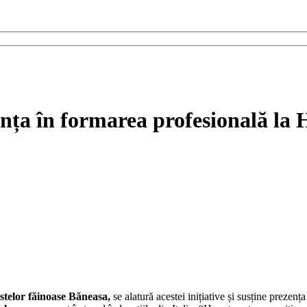
nța în formarea profesională la 
astelor făinoase B
ă
neasa,
se alatură acestei inițiative și susține prezen