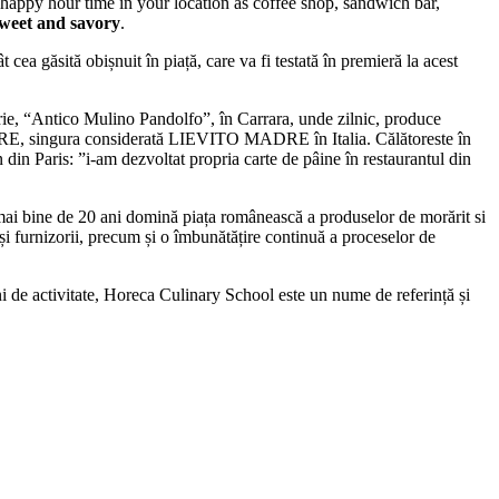
vo happy hour time in your location as coffee shop, sandwich bar,
weet and savory
.
cea găsită obișnuit în piață, care va fi testată în premieră la acest
ărie, “Antico Mulino Pandolfo”, în Carrara, unde zilnic, produce
MADRE, singura considerată LIEVITO MADRE în Italia. Călătoreste în
n din Paris: ”i-am dezvoltat propria carte de pâine în restaurantul din
 mai bine de 20 ani domină piața românească a produselor de morărit si
 și furnizorii, precum și o îmbunătățire continuă a proceselor de
i de activitate, Horeca Culinary School este un nume de referință și