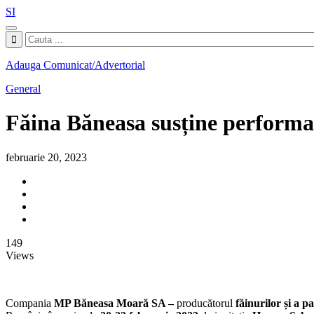
SI
Adauga Comunicat/Advertorial
General
Făina Băneasa susține performa
februarie 20, 2023
149
Views
Compania
MP B
ă
neasa Moar
ă
SA –
producătorul
f
ă
inurilor și a p