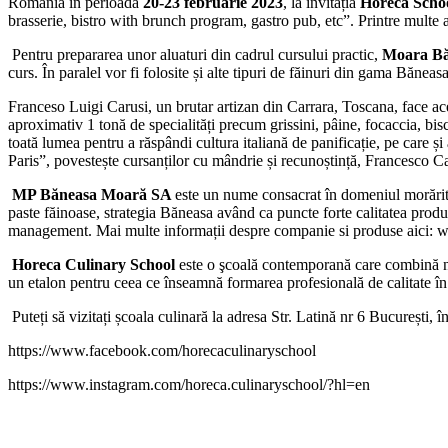
România în perioada
20-23 februarie 2023
, la invitația
Horeca Scho
brasserie, bistro with brunch program, gastro pub, etc”. Printre multe 
Pentru prepararea unor aluaturi din cadrul cursului practic,
Moara B
curs. În paralel vor fi folosite și alte tipuri de făinuri din gama Băneasa
Franceso Luigi Carusi, un brutar artizan din Carrara, Toscana, face ac
aproximativ 1 tonă de specialități precum grissini, pâine, focaccia,
toată lumea pentru a răspândi cultura italiană de panificație, pe care și
Paris”, povestește cursanților cu mândrie și recunoștință, Francesco Ca
MP B
ă
neasa Moar
ă
SA
este un nume consacrat în domeniul morăritu
paste făinoase, strategia Băneasa având ca puncte forte calitatea produs
management. Mai multe informații despre companie si produse aici:
Horeca Culinary School
este o şcoală contemporană care combină no
un etalon pentru ceea ce înseamnă formarea profesională de calitate în
Puteți să vizitați școala culinară la adresa Str. Latină nr 6 București, 
https://www.facebook.com/horecaculinaryschool
https://www.instagram.com/horeca.culinaryschool/?hl=en