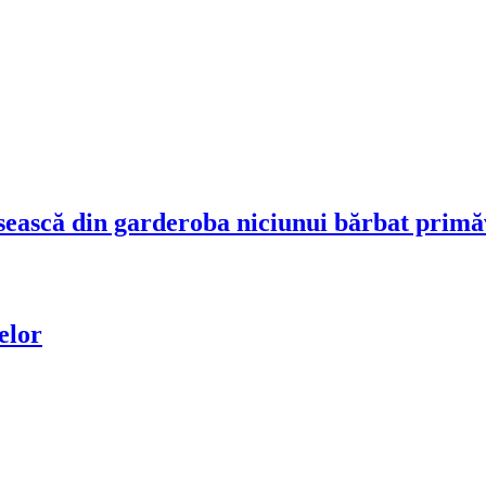
ipsească din garderoba niciunui bărbat prim
elor