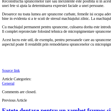
Reconstructia sprancenelor rare sau inexistente este posibila si in ace
unei fete si ajuta la determinarea expresiei faciale a unei persoane.
Deoarece nu toata lumea are sprancene curbate, femeile isi ocupa ades
bine in evidenta si a te scuti de stresul machiajului zilnic. La machiaj
Cu machiajul permanent pentru sprancene, culoarea dorita este introdusa
fi complet reproiectate folosind tehnica de micropigmentare sprancene
Acest lucru este util, de exemplu, pentru persoanele care au sprancene
aspectul poate fi restabilit prin remodelarea sprancenelor cu micropig
Source link
Article Categories:
General
Comments are closed.
Previous Article
Fatete dentare pentru un zambet frumos s