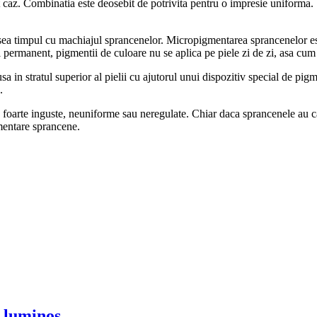
st caz. Combinatia este deosebit de potrivita pentru o impresie uniforma
ea timpul cu machiajul sprancenelor. Micropigmentarea sprancenelor este
ul permanent, pigmentii de culoare nu se aplica pe piele zi de zi, asa cum
 in stratul superior al pielii cu ajutorul unui dispozitiv special de pigm
.
 foarte inguste, neuniforme sau neregulate. Chiar daca sprancenele au ca
mentare sprancene.
i luminos