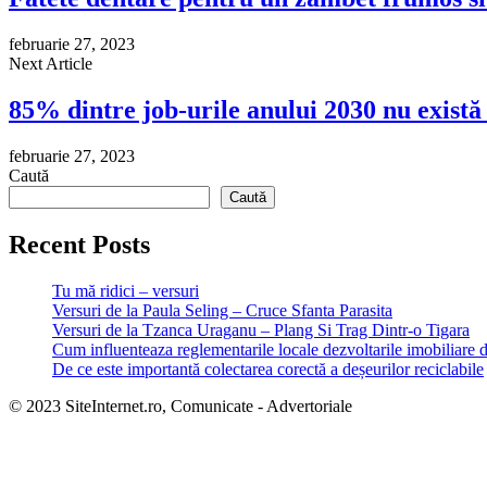
februarie 27, 2023
Next Article
85% dintre job-urile anului 2030 nu există
februarie 27, 2023
Caută
Caută
Recent Posts
Tu mă ridici – versuri
Versuri de la Paula Seling – Cruce Sfanta Parasita
Versuri de la Tzanca Uraganu – Plang Si Trag Dintr-o Tigara
Cum influenteaza reglementarile locale dezvoltarile imobiliare 
De ce este importantă colectarea corectă a deșeurilor reciclabile
© 2023 SiteInternet.ro, Comunicate - Advertoriale