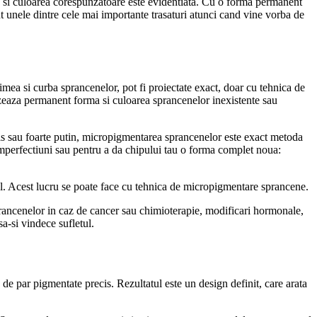
e si culoarea corespunzatoare este evidentiata. Cu o forma permanent
nt unele dintre cele mai importante trasaturi atunci cand vine vorba de
gimea si curba sprancenelor, pot fi proiectate exact, doar cu tehnica de
zeaza permanent forma si culoarea sprancenelor inexistente sau
is sau foarte putin, micropigmentarea sprancenelor este exact metoda
 imperfectiuni sau pentru a da chipului tau o forma complet noua:
eal. Acest lucru se poate face cu tehnica de micropigmentare sprancene.
ancenelor in caz de cancer sau chimioterapie, modificari hormonale,
sa-si vindece sufletul.
e par pigmentate precis. Rezultatul este un design definit, care arata