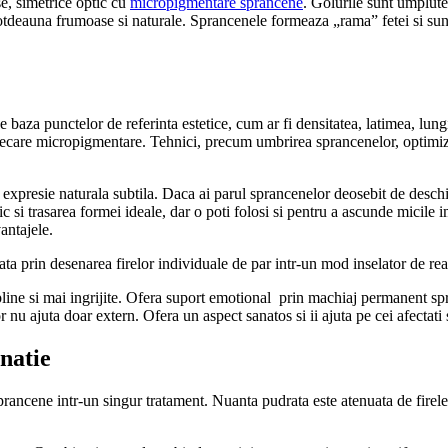
se, simetrice optic cu
micropigmentare sprancene
. Golurile sunt umplut
intotdeauna frumoase si naturale. Sprancenele formeaza „rama” fetei si su
e baza punctelor de referinta estetice, cum ar fi densitatea, latimea, lun
 fiecare micropigmentare. Tehnici, precum umbrirea sprancenelor, optimi
 expresie naturala subtila. Daca ai parul sprancenelor deosebit de desch
ic si trasarea formei ideale, dar o poti folosi si pentru a ascunde micile
antajele.
tata prin desenarea firelor individuale de par intr-un mod inselator de r
line si mai ingrijite. Ofera suport emotional
prin machiaj permanent spr
r nu ajuta doar extern.
Ofera un aspect sanatos si ii ajuta pe cei afectati 
natie
ncene intr-un singur tratament. Nuanta pudrata este atenuata de firele d