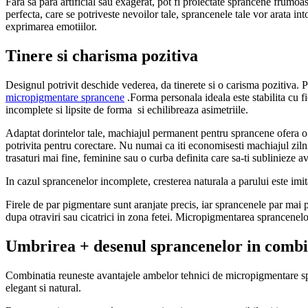
Fara sa para artificial sau exagerat, pot fi proiectate sprancene frumoa
perfecta, care se potriveste nevoilor tale, sprancenele tale vor arata 
exprimarea emotiilor.
Tinere si charisma pozitiva
Designul potrivit deschide vederea, da tinerete si o carisma pozitiva. P
micropigmentare sprancene
.Forma personala ideala este stabilita cu
incomplete si lipsite de forma si echilibreaza asimetriile.
Adaptat dorintelor tale, machiajul permanent pentru sprancene ofera o
potrivita pentru corectare. Nu numai ca iti economisesti machiajul ziln
trasaturi mai fine, feminine sau o curba definita care sa-ti sublinieze av
In cazul sprancenelor incomplete, cresterea naturala a parului este imi
Firele de par pigmentare sunt aranjate precis, iar sprancenele par mai p
dupa otraviri sau cicatrici in zona fetei. Micropigmentarea sprancenelo
Umbrirea + desenul sprancenelor in combi
Combinatia reuneste avantajele ambelor tehnici de micropigmentare spra
elegant si natural.