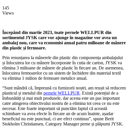
145
Views
Începând din martie 2023, toate pernele WELLPUR din
sortimentul JYSK care vor ajunge în magazine vor avea un
ambalaj nou, care va economisi anual patru milioane de mânere
din plastic și fermoare.
Prin renunțarea la mânerele din plastic din componența ambalajului
și înlocuirea lor cu mânere încorporate în cutia de carton, JYSK va
elimina 3 milioane de mânere de plastic în fiecare an. De asemenea,
înlocuirea fermoarelor cu un sistem de închidere din material textil
va elimina 1 milion de fermoare metalice anual.
“Sunt mândră că, împreună cu furnizorii noștri, am reușit să reducem
plasticul și metalul din
pernele WELLPUR
. Există potențial de a
îmbunătăți și mai mult produsele, dar acesta este un pas important
catre atingerea obiectivului nostru de a elimina tot ceea ce nu este
necesar. Este foarte important să punctăm faptul că această
schimbare va avea efecte în fiecare an de acum înainte, așadar
beneficiul nu este punctual, ci are efect continuu”, spune Berit
Stokholm Christiansen, Category Manager perne și plăpumi JYSK.