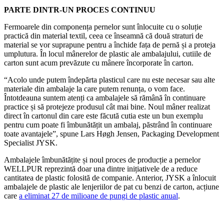
PARTE DINTR-UN PROCES CONTINUU
Fermoarele din componența pernelor sunt înlocuite cu o soluție
practică din material textil, ceea ce înseamnă că două straturi de
material se vor suprapune pentru a închide fața de pernă și a proteja
umplutura. În locul mânerelor de plastic ale ambalajului, cutiile de
carton sunt acum prevăzute cu mânere încorporate în carton.
“Acolo unde putem îndepărta plasticul care nu este necesar sau alte
materiale din ambalaje la care putem renunța, o vom face.
Întotdeauna suntem atenți ca ambalajele să rămână în continuare
practice și să protejeze produsul cât mai bine. Noul mâner realizat
direct în cartonul din care este făcută cutia este un bun exemplu
pentru cum poate fi îmbunătățit un ambalaj, păstrând în continuare
toate avantajele”, spune Lars Høgh Jensen, Packaging Development
Specialist JYSK.
Ambalajele îmbunătățite și noul proces de producție a pernelor
WELLPUR reprezintă doar una dintre inițiativele de a reduce
cantitatea de plastic folosită de companie. Anterior, JYSK a înlocuit
ambalajele de plastic ale lenjeriilor de pat cu benzi de carton, acțiune
care
a eliminat 27 de milioane de pungi de plastic anual
.