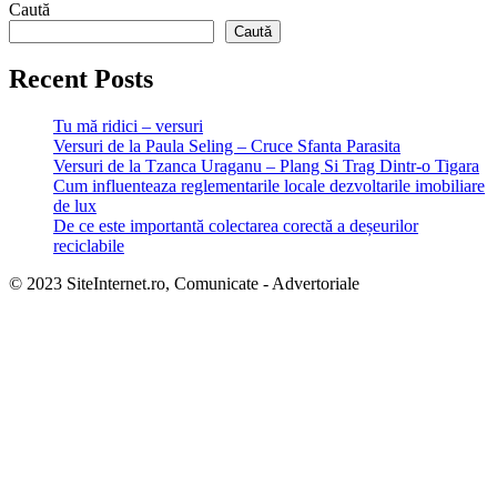
Caută
Caută
Recent Posts
Tu mă ridici – versuri
Versuri de la Paula Seling – Cruce Sfanta Parasita
Versuri de la Tzanca Uraganu – Plang Si Trag Dintr-o Tigara
Cum influenteaza reglementarile locale dezvoltarile imobiliare
de lux
De ce este importantă colectarea corectă a deșeurilor
reciclabile
© 2023 SiteInternet.ro, Comunicate - Advertoriale