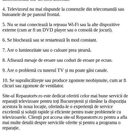
4. Televizorul nu mai răspunde la comenzile din telecomandă sau
butoanele de pe panoul frontal.
5. Nu se mai conectează la rețeaua Wi-Fi sau la alte dispozitive
externe (cum ar fi un DVD player sau o consolă de jocuri).
6. Se blochează sau se restartează în mod constant.
7. Are o luminozitate sau o culoare prea ștearsă.
8. Afisează mesaje de eroare sau coduri de eroare pe ecran.
9. Are o problemă cu tunerul TV și nu poate găsi canale.
10. Se supraîncălzește sau produce zgomote neobișnuite, cum ar fi
clicuri sau zgomote de ventilator.
Site-ul Reparatortv.ro este dedicat oferirii celor mai bune servicii de
reparații televizoare pentru toți Bucureștenii și rămâne la dispoziția
acestora în noua locație, oferindu-le o experiență de service
excelentă și soluții rapide și eficiente pentru toate problemele cu
televizoarele. Clienții pot accesa site-ul Reparatortv.ro pentru a afla
mai multe detalii despre serviciile oferite și pentru a programa o
reparație.