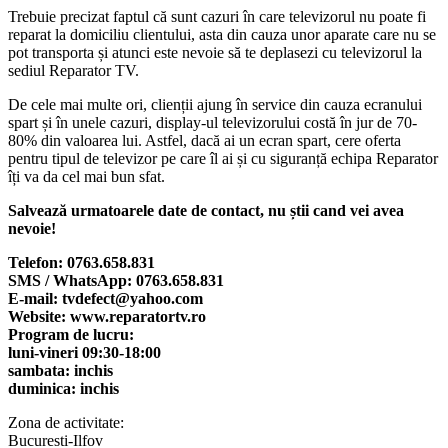
Trebuie precizat faptul că sunt cazuri în care televizorul nu poate fi
reparat la domiciliu clientului, asta din cauza unor aparate care nu se
pot transporta și atunci este nevoie să te deplasezi cu televizorul la
sediul Reparator TV.
De cele mai multe ori, clienții ajung în service din cauza ecranului
spart și în unele cazuri, display-ul televizorului costă în jur de 70-
80% din valoarea lui. Astfel, dacă ai un ecran spart, cere oferta
pentru tipul de televizor pe care îl ai și cu siguranță echipa Reparator
îți va da cel mai bun sfat.
Salvează urmatoarele date de contact, nu știi cand vei avea
nevoie!
Telefon: 0763.658.831
SMS / WhatsApp: 0763.658.831
E-mail: tvdefect@yahoo.com
Website: www.reparatortv.ro
Program de lucru:
luni-vineri 09:30-18:00
sambata: inchis
duminica: inchis
Zona de activitate:
Bucuresti-Ilfov