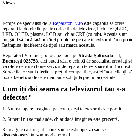
Views
Echipa de specialiști de la
ReparatorTV.ro
este capabilă să ofere
reparații la domiciliu pentru orice tip de televizor, inclusiv QLED,
LED, OLED, plasma, LCD sau chiar CRT (cu tub). Aceștia sunt
pregătiți să facă față oricărei probleme pe care televizorul tău o poate
întâmpina, indiferent de tipul sau marca acestuia.
ReparatorTV.ro are și o locație nouă pe
Strada Șoltuzului 11,
București 023753
, aici puteți găsi o echipă de specialiști pregătiți să
vă ofere cele mai bune servicii de reparații televizoare din București.
Serviciile lor sunt oferite la prețuri competitive, astfel încât clienții să
poată beneficia de cele mai bune soluții la prețuri accesibile.
Cum îți dai seama ca televizorul tău s-a
defectat?
1. Nu mai apare imaginea pe ecran, deși televizorul este pornit.
2. Sunetul nu se mai aude, chiar dacă imaginea este prezentă.
3. Imaginea apare și dispare, sau se estompează sau se
distorsionează într-un mod anormal.