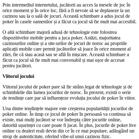
Prin intermediul internetului, jucătorii au acces la mesele de joc în
orice moment și în orice loc, fără a fi nevoie să se deplaseze la un
cazinou sau la o sală de jocuri. Această schimbare a adus jocul de
poker în casele oamenilor și a făcut ca jocul să fie mult mai accesibil.
O altă schimbare majoră adusă de tehnologie este folosirea
dispozitivelor mobile pentru a juca poker. Astăzi, majoritatea
cazinourilor online și a site-urilor de jocuri de noroc au propriile
aplicații mobile care permit jucătorilor să joace în orice moment al
zilei, fie că stau acasă sau se află în mișcare. Această schimbare a
făcut ca jocul să fie mult mai convenabil și mai ușor de accesat
pentru jucători.
Viitorul jocului
Viitorul jocului de poker pare să fie strâns legat de tehnologie și de
schimbările din lumea jocurilor de noroc. În prezent, există o serie
de tendințe care par să influențeze evoluția jocului de poker în viitor.
Una dintre tendințele majore este creșterea popularității jocurilor de
poker online. În timp ce jocul de poker în persoană va continua să
existe, mai mulți jucători se vor îndrepta către jocurile online,
datorită ușurinței cu care poate fi jucat. În plus, jocurile de poker live
online cu dealeri reali devin din ce în ce mai populare, adăugând un
strop de autenticitate, oferind vibe-ul unui cazinou fizic.