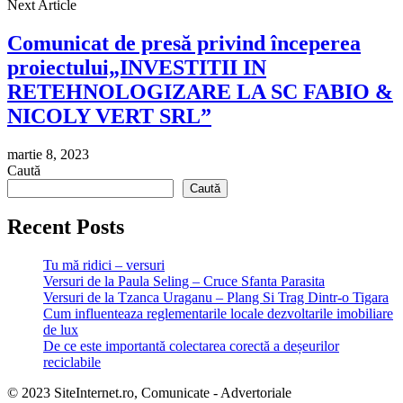
Next Article
Comunicat de presă privind începerea
proiectului„INVESTITII IN
RETEHNOLOGIZARE LA SC FABIO &
NICOLY VERT SRL”
martie 8, 2023
Caută
Caută
Recent Posts
Tu mă ridici – versuri
Versuri de la Paula Seling – Cruce Sfanta Parasita
Versuri de la Tzanca Uraganu – Plang Si Trag Dintr-o Tigara
Cum influenteaza reglementarile locale dezvoltarile imobiliare
de lux
De ce este importantă colectarea corectă a deșeurilor
reciclabile
© 2023 SiteInternet.ro, Comunicate - Advertoriale