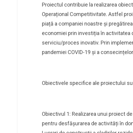
Proiectul contribuie la realizarea obiec
Operațional Competitivitate. Astfel pro
piață a companiei noastre și pregătirea u
economiei prin investiția în activitatea 
serviciu/proces inovativ. Prin implemen
pandemiei COVID-19 și a consecințelor 
Obiectivele specifice ale proiectului su
Obiectivul 1: Realizarea unui proiect de i
pentru desfășurarea de activități în 
Lucrari de construcții a cladirilor rezide