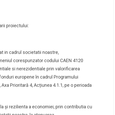
ii proiectului:
zat in cadrul societatii noastre,
domeniul corespunzator codului CAEN 4120
ntiale si nerezidentiale prin valorificarea
 fonduri europene în cadrul Programului
Axa Prioritară 4, Acțiunea 4.1.1, pe o perioada
la și rezilienta a economiei, prin contributia cu
etatii noastre, la atenuarea