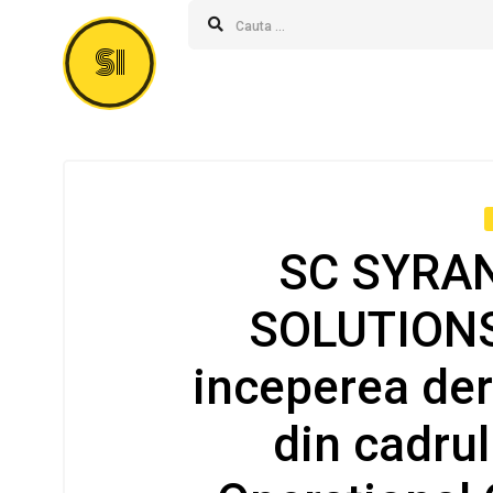
SI
SC SYRA
SOLUTIONS
inceperea deru
din cadru