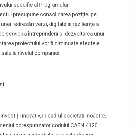
tivului specific al Programului
iectul presupune consolidarea poziției pe
nei redresări verzi, digitale și reziliențe a
de servicii a întreprinderii si dezvoltarea unui
tarea proiectului vor fi diminuate efectele
sale la nivelul companiei.
nt:
nvestiții inovativ, in cadrul societatii noastre,
domeniul corespunzator codului CAEN 4120
ntiale si nerezidentiale, prin valorificarea