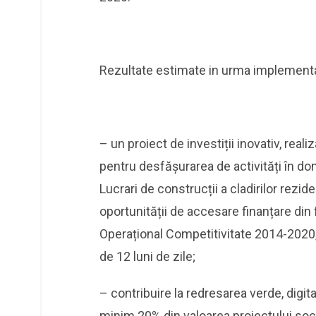
Rezultate estimate in urma implementar
– un proiect de investiții inovativ, reali
pentru desfășurarea de activități în 
Lucrari de construcții a cladirilor rezide
oportunității de accesare finanțare din
Operațional Competitivitate 2014-2020, 
de 12 luni de zile;
– contribuire la redresarea verde, digita
minim 20% din valoarea proiectului soci