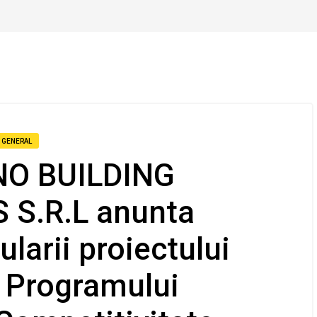
GENERAL
NO BUILDING
 S.R.L anunta
larii proiectului
l Programului