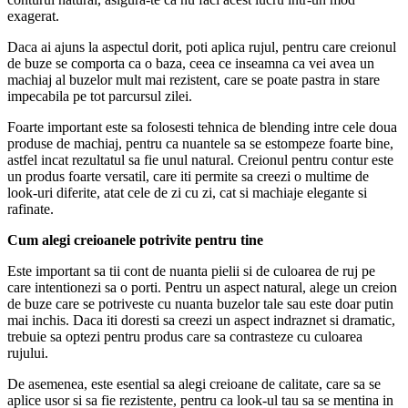
exagerat.
Daca ai ajuns la aspectul dorit, poti aplica rujul, pentru care creionul
de buze se comporta ca o baza, ceea ce inseamna ca vei avea un
machiaj al buzelor mult mai rezistent, care se poate pastra in stare
impecabila pe tot parcursul zilei.
Foarte important este sa folosesti tehnica de blending intre cele doua
produse de machiaj, pentru ca nuantele sa se estompeze foarte bine,
astfel incat rezultatul sa fie unul natural. Creionul pentru contur este
un produs foarte versatil, care iti permite sa creezi o multime de
look-uri diferite, atat cele de zi cu zi, cat si machiaje elegante si
rafinate.
Cum alegi creioanele potrivite pentru tine
Este important sa tii cont de nuanta pielii si de culoarea de ruj pe
care intentionezi sa o porti. Pentru un aspect natural, alege un creion
de buze care se potriveste cu nuanta buzelor tale sau este doar putin
mai inchis. Daca iti doresti sa creezi un aspect indraznet si dramatic,
trebuie sa optezi pentru produs care sa contrasteze cu culoarea
rujului.
De asemenea, este esential sa alegi creioane de calitate, care sa se
aplice usor si sa fie rezistente, pentru ca look-ul tau sa se mentina in