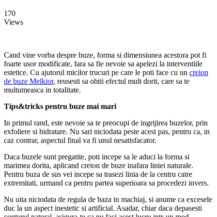
170
Views
Cand vine vorba despre buze, forma si dimensiunea acestora pot fi
foarte usor modificate, fara sa fie nevoie sa apelezi la interventiile
estetice. Cu ajutorul micilor trucuri pe care le poti face cu un
creion
de buze Melkior
, reusesti sa obtii efectul mult dorit, care sa te
multumeasca in totalitate.
Tips&tricks pentru buze mai mari
In primul rand, este nevoie sa te preocupi de ingrijirea buzelor, prin
exfoliere si hidratare. Nu sari niciodata peste acest pas, pentru ca, in
caz contrar, aspectul final va fi unul nesatisfacator.
Daca buzele sunt pregatite, poti incepe sa le aduci la forma si
marimea dorita, aplicand creion de buze inafara liniei naturale.
Pentru buza de sus vei incepe sa trasezi linia de la centru catre
extremitati, urmand ca pentru partea superioara sa procedezi invers.
Nu uita niciodata de regula de baza in machiaj, si anume ca excesele
duc la un aspect inestetic si artificial. Asadar, chiar daca depasesti
conturul natural, asigura-te ca nu faci acest lucru intr-un mod