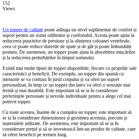
152
Views
Un topper de calitate
poate adăuga un nivel suplimentar de confort și
suport pentru un somn odihnitor și confortabil. Acesta poate ajuta la
reducerea punctelor de presiune și la alinierea coloanei vertebrale,
ceea ce poate reduce durerile de spate și de gât și poate îmbunătăți
postura. De asemenea, un topper poate ajuta la absorbirea mișcărilor
și la reducerea perturbărilor în timpul somnului.
Există mai multe tipuri de topper disponibile, fiecare cu propriile sale
caracteristici și beneficii. De exemplu, un topper din spumă cu
memorie se va contura în jurul corpului și va oferi un suport
personalizat, în timp ce un topper din latex va oferi o senzație mai
fermă și mai durabilă. Este important să se ia în considerare
preferințele personale și nevoile individuale pentru a alege cel mai
potrivit topper.
Cu toate acestea, înainte de a cumpăra un topper, este important să
se ia în considerare dimensiunea și grosimea acestuia, precum și
materialele utilizate. De asemenea, este important să se ia în
considerare prețul și să se investească într-un produs de calitate, care
să ofere beneficii pe termen lung.