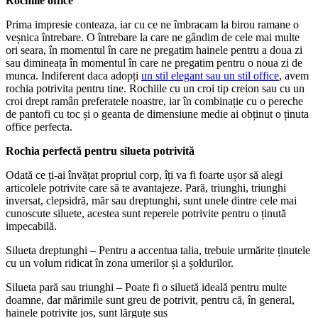
Rochiile office
Prima impresie conteaza, iar cu ce ne îmbracam la birou ramane o
veșnica întrebare. O întrebare la care ne gândim de cele mai multe
ori seara, în momentul în care ne pregatim hainele pentru a doua zi
sau dimineața în momentul în care ne pregatim pentru o noua zi de
munca. Indiferent daca adopți
un stil elegant sau un stil office
, avem
rochia potrivita pentru tine. Rochiile cu un croi tip creion sau cu un
croi drept ramân preferatele noastre, iar în combinație cu o pereche
de pantofi cu toc și o geanta de dimensiune medie ai obținut o ținuta
office perfecta.
Rochia perfectă pentru silueta potrivită
Odată ce ți-ai învățat propriul corp, îți va fi foarte ușor să alegi
articolele potrivite care să te avantajeze. Pară, triunghi, triunghi
inversat, clepsidră, măr sau dreptunghi, sunt unele dintre cele mai
cunoscute siluete, acestea sunt reperele potrivite pentru o ținută
impecabilă.
Silueta dreptunghi – Pentru a accentua talia, trebuie urmărite ținutele
cu un volum ridicat în zona umerilor și a șoldurilor.
Silueta pară sau triunghi – Poate fi o siluetă ideală pentru multe
doamne, dar mărimile sunt greu de potrivit, pentru că, în general,
hainele potrivite jos, sunt lărguțe sus