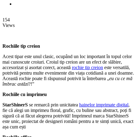
154
Views
Rochiile tip creion
Acest tipar este unul clasic, ocupând un loc important în topul celor
mai cunoscute croiuri. Croiul tip creion are un efect de slăbire,
accesorizat și asortat corect, această
rochie tip creion
este versatilă,
potrivită pentru multe evenimente din viața cotidiană a unei doamne.
Această rochie poate fi răspunsul potrivit la întrebarea „
eu cu ce mă
îmbrac astăzi
?!”
Rochiile cu imprimeu
StarShinerS
se remarcă prin unicitatea
hainelor imprimate digital
,
fie că alegi un imprimeu floral, grafic, cu buline sau abstract, poți fi
sigură că ai făcut alegerea potrivită! Imprimeul marca StarShinerS
este unic, proiectat de designeri români pentru a te simți unică, exact
așa cum ești