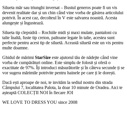
Silueta măr sau triunghi inversat – Bustul generos poate fi un vis
devenit realitate dar și un chin când vine vorba de găsirea articolului
potrivit. În acest caz, decolteul în V este salvarea noastră. Acesta
alungește și îngustează.
Silueta tip clepsidră – Rochiile midi și maxi mulate, pantaloni cu
talie înaltă, fuste tip creion, paltoane legate în talie, acestea sunt
perfecte pentru acest tip de siluetă. Această siluetă este un vis pentru
multe doamne.
Ghidul de mărimi
StarSize
este ajutorul tău de nădejte când vine
vorba de cumpărături online. Este simplu de folosit și oferă o
exactitate de 97%. Îți introduci măsurătorile și în câteva secunde ți se
vor sugera mărimile potrivite pentru hainele pe care ți le dorești.
Dacă ești aproape de noi, te invităm la sediul nostru din strada
Câmpului 7, localitatea Palota, la doar 10 minute de Oradea. Aici te
așteaptă COLECȚII NOI în fiecare JOI
WE LOVE TO DRESS YOU since 2008