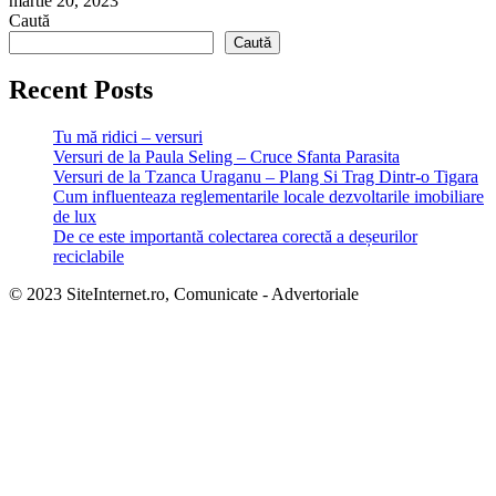
martie 20, 2023
Caută
Caută
Recent Posts
Tu mă ridici – versuri
Versuri de la Paula Seling – Cruce Sfanta Parasita
Versuri de la Tzanca Uraganu – Plang Si Trag Dintr-o Tigara
Cum influenteaza reglementarile locale dezvoltarile imobiliare
de lux
De ce este importantă colectarea corectă a deșeurilor
reciclabile
© 2023 SiteInternet.ro, Comunicate - Advertoriale