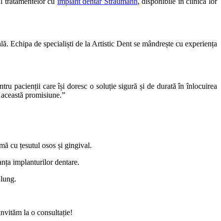
sul tratamentelor cu
implant dentar Straumann
, disponibile în clinica lor
ală. Echipa de specialiști de la Artistic Dent se mândrește cu experiența
pacienții care își doresc o soluție sigură și de durată în înlocuirea
m această promisiune.”
mă cu țesutul osos și gingival.
nța implanturilor dentare.
 lung.
nvităm la o consultație!