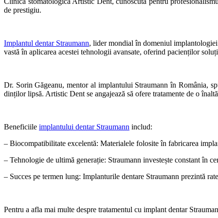
Clinica stomatologică Artistic Dent, cunoscută pentru profesionalismul ș
de prestigiu.
Implantul dentar Straumann
, lider mondial în domeniul implantologiei 
vastă în aplicarea acestei tehnologii avansate, oferind pacienților soluți
Dr. Sorin Găgeanu, mentor al implantului Straumann în România, spune
dinților lipsă. Artistic Dent se angajează să ofere tratamente de o înal
Beneficiile
implantului dentar Straumann
includ:
– Biocompatibilitate excelentă: Materialele folosite în fabricarea impla
– Tehnologie de ultimă generație: Straumann investește constant în cer
– Succes pe termen lung: Implanturile dentare Straumann prezintă rate d
Pentru a afla mai multe despre tratamentul cu implant dentar Straumann 