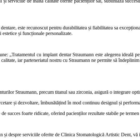
i serviciile de înaltă calitate oferite pacienților săi, subliniază succe
dentare, este recunoscut pentru durabilitatea și fiabilitatea sa excepțion
i estetice și funcționale personalizate.
: „Tratamentul cu implant dentar Straumann este alegerea ideală pentru 
tă calitate, iar parteneriatul nostru cu Straumann ne permite să îndeplini
nturilor Straumann, precum titanul sau zirconia, asigură o integrare opti
cetare și dezvoltare, îmbunătățind în mod continuu designul și performa
e succes foarte ridicate, oferind pacienților rezultate stabile pe termen
și despre serviciile oferite de Clinica Stomatologică Artistic Dent, vă i