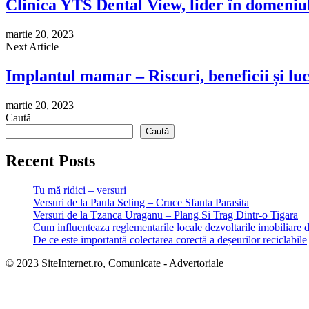
Clinica YTS Dental View, lider în domeniul
martie 20, 2023
Next Article
Implantul mamar – Riscuri, beneficii și luc
martie 20, 2023
Caută
Caută
Recent Posts
Tu mă ridici – versuri
Versuri de la Paula Seling – Cruce Sfanta Parasita
Versuri de la Tzanca Uraganu – Plang Si Trag Dintr-o Tigara
Cum influenteaza reglementarile locale dezvoltarile imobiliare 
De ce este importantă colectarea corectă a deșeurilor reciclabile
© 2023 SiteInternet.ro, Comunicate - Advertoriale