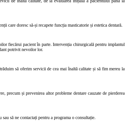
rvicii de înaltă calitate, de la evaluarea inițială a pacientului până la
ții care doresc să-și recapete funcția masticatorie și estetica dentară.
oilor fiecărui pacient în parte. Intervenția chirurgicală pentru implantul
ant potrivit nevoilor lor.
străduim să oferim servicii de cea mai înaltă calitate și să fim mereu la
edere, precum și prevenirea altor probleme dentare cauzate de pierderea
ru sau să ne contactați pentru a programa o consultație.