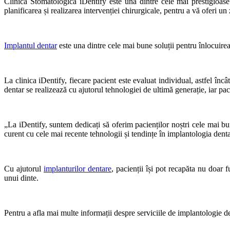
Clinica Stomatologică iDentify este una dintre cele mai prestigioase
planificarea și realizarea intervenției chirurgicale, pentru a vă oferi un 
Implantul dentar
este una dintre cele mai bune soluții pentru înlocuirea
La clinica iDentify, fiecare pacient este evaluat individual, astfel încâ
dentar se realizează cu ajutorul tehnologiei de ultimă generație, iar pac
„La iDentify, suntem dedicați să oferim pacienților noștri cele mai bune
curent cu cele mai recente tehnologii și tendințe în implantologia dent
Cu ajutorul
implanturilor dentare
, pacienții își pot recapăta nu doar
unui dinte.
Pentru a afla mai multe informații despre serviciile de implantologie de