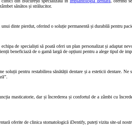
 clinici din București specializată în
implantologia dentară
, oferind se
zâmbet sănătos și strălucitor.
 unui dinte pierdut, oferind o soluție permanentă și durabilă pentru pacien
t echipa de specialiști să poată oferi un plan personalizat și adaptat nev
ienții beneficiază de o gamă largă de opțiuni pentru a alege tipul de impl
 soluții pentru restabilirea sănătății dentare și a esteticii dentare. Ne 
ară”.
 funcția masticatorie, dar și încrederea și confortul de a zâmbi cu încr
ntară oferite de clinica stomatologică iDentify, puteți vizita site-ul nost