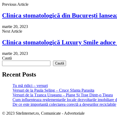
Previous Article
Clinica stomatologică din București lanseaz
martie 20, 2023
Next Article
Clinica stomatologică Luxury Smile aduce i
martie 20, 2023
Caută
Caută
Recent Posts
Tu mă ridici – versuri
Versuri de la Paula Seling – Cruce Sfanta Parasita
Versuri de la Tzanca Uraganu – Plang Si Trag Dintr-o Tigara
Cum influenteaza reglementarile locale dezvoltarile imobiliare 
De ce este importantă colectarea corectă a deșeurilor reciclabile
© 2023 SiteInternet.ro, Comunicate - Advertoriale