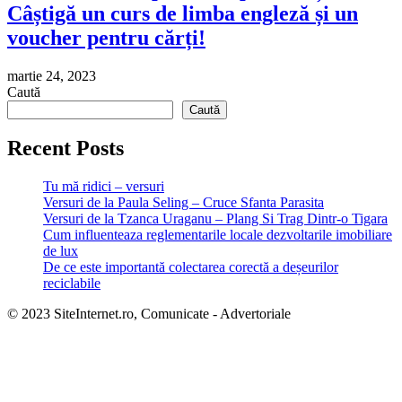
Câștigă un curs de limba engleză și un
voucher pentru cărți!
martie 24, 2023
Caută
Caută
Recent Posts
Tu mă ridici – versuri
Versuri de la Paula Seling – Cruce Sfanta Parasita
Versuri de la Tzanca Uraganu – Plang Si Trag Dintr-o Tigara
Cum influenteaza reglementarile locale dezvoltarile imobiliare
de lux
De ce este importantă colectarea corectă a deșeurilor
reciclabile
© 2023 SiteInternet.ro, Comunicate - Advertoriale