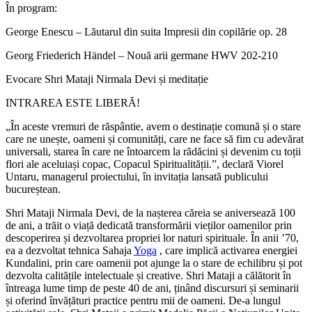
În program:
George Enescu – Lăutarul din suita Impresii din copilărie op. 28
Georg Friederich Händel – Nouă arii germane HWV 202-210
Evocare Shri Mataji Nirmala Devi și meditație
INTRAREA ESTE LIBERĂ!
„În aceste vremuri de răspântie, avem o destinație comună și o stare
care ne unește, oameni și comunități, care ne face să fim cu adevărat
universali, starea în care ne întoarcem la rădăcini și devenim cu toții
flori ale aceluiași copac, Copacul Spiritualității.”, declară Viorel
Untaru, managerul proiectului, în invitația lansată publicului
bucureștean.
Shri Mataji Nirmala Devi, de la nașterea căreia se aniversează 100
de ani, a trăit o viață dedicată transformării vieților oamenilor prin
descoperirea și dezvoltarea propriei lor naturi spirituale. În anii ’70,
ea a dezvoltat tehnica Sahaja
Yoga
, care implică activarea energiei
Kundalini, prin care oamenii pot ajunge la o stare de echilibru și pot
dezvolta calitățile intelectuale și creative. Shri Mataji a călătorit în
întreaga lume timp de peste 40 de ani, ținând discursuri și seminarii
și oferind învățături practice pentru mii de oameni. De-a lungul