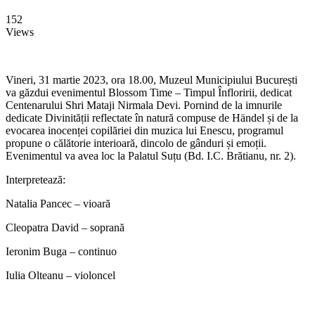
152
Views
Vineri, 31 martie 2023, ora 18.00, Muzeul Municipiului București
va găzdui evenimentul Blossom Time – Timpul Înfloririi, dedicat
Centenarului Shri Mataji Nirmala Devi. Pornind de la imnurile
dedicate Divinității reflectate în natură compuse de Händel și de la
evocarea inocenței copilăriei din muzica lui Enescu, programul
propune o călătorie interioară, dincolo de gânduri și emoții.
Evenimentul va avea loc la Palatul Suțu (Bd. I.C. Brătianu, nr. 2).
Interpretează:
Natalia Pancec – vioară
Cleopatra David – soprană
Ieronim Buga – continuo
Iulia Olteanu – violoncel