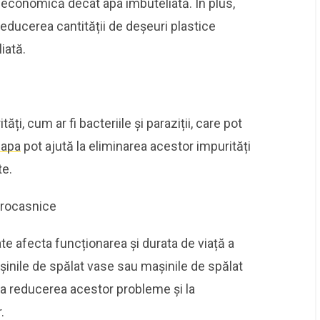
ai economică decât apa îmbuteliată. În plus,
a reducerea cantității de deșeuri plastice
iată.
ți, cum ar fi bacteriile și paraziții, care pot
 apa
pot ajută la eliminarea acestor impurități
te.
trocasnice
ate afecta funcționarea și durata de viață a
șinile de spălat vase sau mașinile de spălat
ă la reducerea acestor probleme și la
.