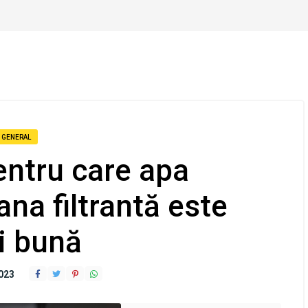
GENERAL
entru care apa
ana filtrantă este
i bună
023