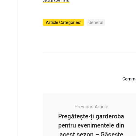
Source link
Article Categories:
General
Commen
Previous Article
Pregătește-ți garderoba
pentru evenimentele din
acest sezon – Găsește