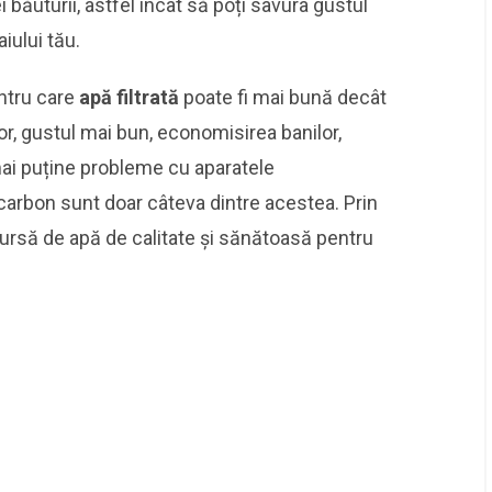
 băuturii, astfel încât să poți savura gustul
iului tău.
entru care
apă filtrată
poate fi mai bună decât
lor, gustul mai bun, economisirea banilor,
mai puține probleme cu aparatele
carbon sunt doar câteva dintre acestea. Prin
o sursă de apă de calitate și sănătoasă pentru