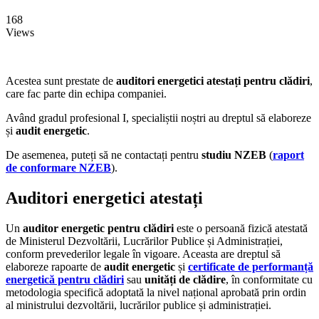
168
Views
Acestea sunt prestate de
auditori energetici atestați pentru clădiri
,
care fac parte din echipa companiei.
Având gradul profesional I, specialiștii noștri au dreptul să elaboreze
și
audit energetic
.
De asemenea, puteți să ne contactați pentru
studiu NZEB
(
raport
de conformare NZEB
).
Auditori energetici atestați
Un
auditor energetic pentru clădiri
este o persoană fizică atestată
de Ministerul Dezvoltării, Lucrărilor Publice și Administrației,
conform prevederilor legale în vigoare. Aceasta are dreptul să
elaboreze rapoarte de
audit energetic
și
certificate de performanță
energetică pentru clădiri
sau
unități de clădire
, în conformitate cu
metodologia specifică adoptată la nivel național aprobată prin ordin
al ministrului dezvoltării, lucrărilor publice și administrației.