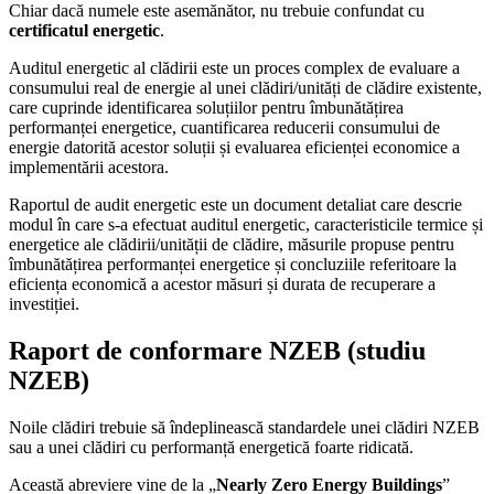
Chiar dacă numele este asemănător, nu trebuie confundat cu
certificatul energetic
.
Auditul energetic al clădirii este un proces complex de evaluare a
consumului real de energie al unei clădiri/unități de clădire existente,
care cuprinde identificarea soluțiilor pentru îmbunătățirea
performanței energetice, cuantificarea reducerii consumului de
energie datorită acestor soluții și evaluarea eficienței economice a
implementării acestora.
Raportul de audit energetic este un document detaliat care descrie
modul în care s-a efectuat auditul energetic, caracteristicile termice și
energetice ale clădirii/unității de clădire, măsurile propuse pentru
îmbunătățirea performanței energetice și concluziile referitoare la
eficiența economică a acestor măsuri și durata de recuperare a
investiției.
Raport de conformare NZEB (studiu
NZEB)
Noile clădiri trebuie să îndeplinească standardele unei clădiri NZEB
sau a unei clădiri cu performanță energetică foarte ridicată.
Această abreviere vine de la „
Nearly Zero Energy Buildings
”