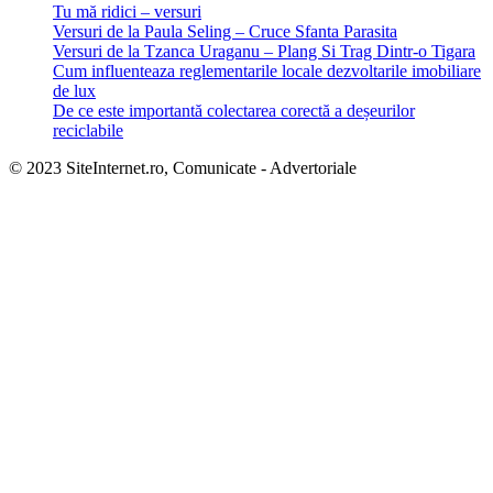
Tu mă ridici – versuri
Versuri de la Paula Seling – Cruce Sfanta Parasita
Versuri de la Tzanca Uraganu – Plang Si Trag Dintr-o Tigara
Cum influenteaza reglementarile locale dezvoltarile imobiliare
de lux
De ce este importantă colectarea corectă a deșeurilor
reciclabile
© 2023 SiteInternet.ro, Comunicate - Advertoriale