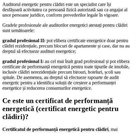
Auditorul energetic pentru clădiri este un specialist care își
desfășoară activitatea ca persoană fizică autorizată sau ca angajat al
unor persoane juridice, conform prevederilor legale în vigoare.
Gradele profesionale ale auditorilor energetici atestați pentru clădiri
sunt următoarele:
gradul profesional II:
pot elibera certificate energetice doar pentru
clădiri rezidențiale, precum blocuri de apartamente și case, dar nu au
dreptul să efectueze audituri energetice;
gradul profesional I:
au cel mai înalt grad profesional și pot elibera
certificate de performanță energetică pentru toate tipurile de imobile,
inclusiv clădiri nerezidențiale precum birouri, hoteluri, școli sau
spitale. De asemenea, au dreptul să efectueze rapoarte de audit
energetic pentru a identifica soluții de creștere a performanței
energetice și reducerea consumurilor energetice.
Ce este un certificat de performanță
energetică (certificat energetic pentru
clădiri)?
Certificatul de performanță energetică pentru clădiri
, mai