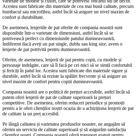
varietate de modele și culori, care se potrivesc oricărui stil de decor.
Acestea sunt fabricate din materiale de cea mai bună calitate, precum
bumbacul sau microfibra, astfel încât să asigure un nivel maxim de
confort și durabilitate.
De asemenea, lenjeriile de pat oferite de compania noastră sunt
disponibile într-o varietate de dimensiuni, astfel încât să se
potrivească perfect cu dimensiunile patului dumneavoastră.
Indiferent dacă aveți un pat single, dublu sau king size, avem o
lenjerie de pat potrivită pentru dumneavoastră.
Oferim, de asemenea, lenjerii de pat pentru copii, cu modele și
personaje indrăgite, care să îi facă pe cei mici să se simtă confortabil
și fericiți în patul lor. Acestea sunt fabricate din materiale sigure și
durabile, astfel încât să reziste la spălări frecvente și să asigure un
nivel maxim de confort pentru copiii dumneavoastră.
Compania noastră are o politică de prețuri accesibile, astfel încât să
putem oferi lenjerii de pat de calitate superioară la prețuri
competitive. De asemenea, oferim reduceri periodice și promoții
pentru a le oferi clienților noștri ocazia de a achiziționa lenjerii de pat
de calitate la un preț accesibil.
Pe lângă calitatea și varietatea produselor noastre, ne angajăm să
oferim un serviciu de calitate superioară și să asigurăm satisfacția
clienților noștri. Compania noastră oferă transport gratuit pentru