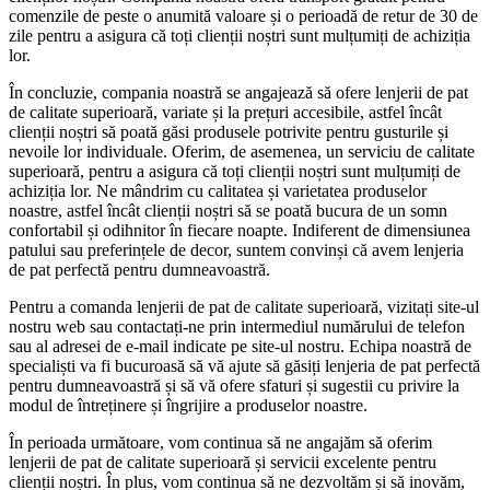
comenzile de peste o anumită valoare și o perioadă de retur de 30 de
zile pentru a asigura că toți clienții noștri sunt mulțumiți de achiziția
lor.
În concluzie, compania noastră se angajează să ofere lenjerii de pat
de calitate superioară, variate și la prețuri accesibile, astfel încât
clienții noștri să poată găsi produsele potrivite pentru gusturile și
nevoile lor individuale. Oferim, de asemenea, un serviciu de calitate
superioară, pentru a asigura că toți clienții noștri sunt mulțumiți de
achiziția lor. Ne mândrim cu calitatea și varietatea produselor
noastre, astfel încât clienții noștri să se poată bucura de un somn
confortabil și odihnitor în fiecare noapte. Indiferent de dimensiunea
patului sau preferințele de decor, suntem convinși că avem lenjeria
de pat perfectă pentru dumneavoastră.
Pentru a comanda lenjerii de pat de calitate superioară, vizitați site-ul
nostru web sau contactați-ne prin intermediul numărului de telefon
sau al adresei de e-mail indicate pe site-ul nostru. Echipa noastră de
specialiști va fi bucuroasă să vă ajute să găsiți lenjeria de pat perfectă
pentru dumneavoastră și să vă ofere sfaturi și sugestii cu privire la
modul de întreținere și îngrijire a produselor noastre.
În perioada următoare, vom continua să ne angajăm să oferim
lenjerii de pat de calitate superioară și servicii excelente pentru
clienții noștri. În plus, vom continua să ne dezvoltăm și să inovăm,