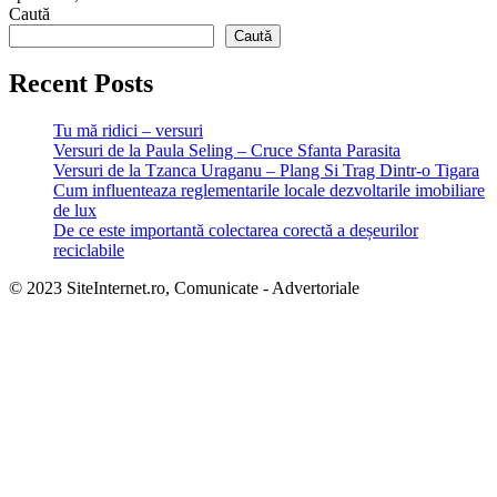
Caută
Caută
Recent Posts
Tu mă ridici – versuri
Versuri de la Paula Seling – Cruce Sfanta Parasita
Versuri de la Tzanca Uraganu – Plang Si Trag Dintr-o Tigara
Cum influenteaza reglementarile locale dezvoltarile imobiliare
de lux
De ce este importantă colectarea corectă a deșeurilor
reciclabile
© 2023 SiteInternet.ro, Comunicate - Advertoriale