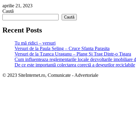
aprilie 21, 2023
Caută
Caută
Recent Posts
Tu mă ridici – versuri
Versuri de la Paula Seling – Cruce Sfanta Parasita
Versuri de la Tzanca Uraganu – Plang Si Trag Dintr-o Tigara
Cum influenteaza reglementarile locale dezvoltarile imobiliare 
De ce este importantă colectarea corectă a deșeurilor reciclabile
© 2023 SiteInternet.ro, Comunicate - Advertoriale