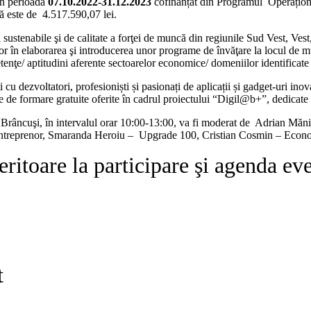
în perioada
07.10.2022-31.12.2023
cofinanțat din Programul Operaționa
lă este de 4.517.590,07 lei.
sustenabile şi de calitate a forţei de muncă din regiunile Sud Vest, Vest
ilor în elaborarea şi introducerea unor programe de învăţare la locul de mu
etenţe/ aptitudini aferente sectoarelor economice/ domeniilor identific
i cu dezvoltatori, profesioniști și pasionați de aplicații și gadget-uri inov
le de formare gratuite oferite în cadrul proiectului “Digil@b+”, dedicate 
Brâncuşi, în intervalul orar 10:00-13:00, va fi moderat de Adrian Măni
 Antreprenor, Smaranda Heroiu – Upgrade 100, Cristian Cosmin – Econom
ritoare la participare şi agenda ev
t