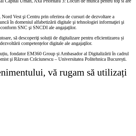
l Capital Uman, Axa Prioritară 3: Locuri de muncă pentru toţi si are
, Nord Vest şi Centru prin oferirea de cursuri de dezvoltare a
ncă în domeniul alfabetizării digitale şi tehnologiei informaţiei şi
ate conform SNC şi SNCDI ale angajaţilor.
atoare, să descoperiţi soluții de digitalizare pentru eficientizarea și
dezvoltării competențelor digitale ale angajaţilor.
uțiu, fondator EM360 Group și Ambasador al Digitalizării în cadrul
ist şi Răzvan Crăciunescu – Universitatea Politehnica București.
enimentului, vă rugam să utilizați