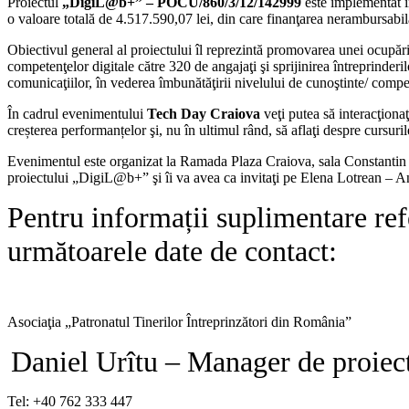
Proiectul
„DigiL@b+” – POCU/860/3/12/142999
este implementat 
o valoare totală de 4.517.590,07 lei, din care finanţarea nerambursabi
Obiectivul general al proiectului îl reprezintă promovarea unei ocupări 
competenţelor digitale către 320 de angajaţi şi sprijinirea întreprinder
comunicaţiilor, în vederea îmbunătăţirii nivelului de cunoştinte/ comp
În cadrul evenimentului
Tech Day Craiova
veţi putea
să interacţionaţ
creșterea performanțelor şi, nu în ultimul rând, să aflaţi despre cursuri
Evenimentul este organizat la Ramada Plaza Craiova, sala Constantin 
proiectului „DigiL@b+” şi îi va avea ca invitaţi pe Elena Lotrean –
Pentru informații suplimentare refe
următoarele date de contact:
Asociaţia „Patronatul Tinerilor Întreprinzători din România”
Daniel Urîtu – Manager de proiec
Tel: +40 762 333 447