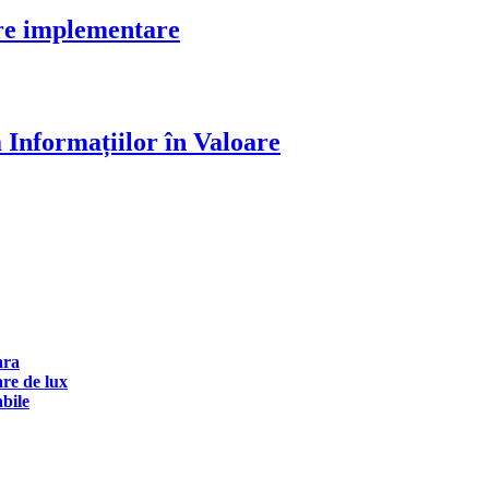
re implementare
 Informațiilor în Valoare
ara
are de lux
abile