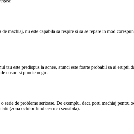
regasi:
 de machiaj, nu este capabila sa respire si sa se repare in mod corespunzat
tau este predispus la acnee, atunci este foarte probabil sa ai eruptii dac
 de cosuri si puncte negre.
o serie de probleme serioase. De exemplu, daca porti machiaj pentru ochi
ritatii (zona ochilor fiind cea mai sensibila).