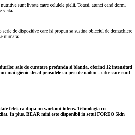
utritive sunt livrate catre celulele pielii. Totusi, atunci cand dormi
e viata.
o serie de dispozitive care isi propun sa sustina obiceiul de demachiere
 se numara:
odurilor sale de curatare profunda si blanda, oferind 12 intensitati
ori mai igienic decat pensulele cu peri de nailon – cifre care sunt
tate fetei, ca dupa un workout intens. Tehnologia cu
i imediat. In plus, BEAR mini este disponibil in setul FOREO Skin