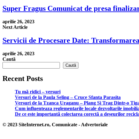
Super Fragus Comunicat de presa finaliza
aprilie 26, 2023
Next Article
Servicii de Procesare Date: Transformarea
aprilie 26, 2023
Caută
Caută
Recent Posts
Tu mă ridici – versuri
Versuri de la Paula Seling – Cruce Sfanta Parasita
Versuri de la Tzanca Uraganu – Plang Si Trag Dintr-o Tig
Cum influenteaza reglementarile locale dezvoltarile imobili
De ce este importantă colectarea corectă a deșeurilor recicl
© 2023 SiteInternet.ro, Comunicate - Advertoriale