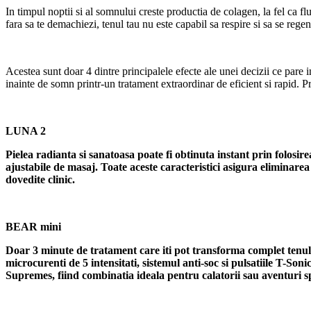
In timpul noptii si al somnului creste productia de colagen, la fel ca fl
fara sa te demachiezi, tenul tau nu este capabil sa respire si sa se rege
Acestea sunt doar 4 dintre principalele efecte ale unei decizii ce pare
inainte de somn printr-un tratament extraordinar de eficient si rapid. Pr
LUNA 2
Pielea radianta si sanatoasa poate fi obtinuta instant prin folosir
ajustabile de masaj. Toate aceste caracteristici asigura eliminarea
dovedite clinic.
BEAR
mini
Doar 3 minute de tratament care iti pot transforma complet tenul
microcurenti de 5 intensitati, sistemul anti-soc si pulsatiile T-Son
Supremes, fiind combinatia ideala pentru calatorii sau aventuri 