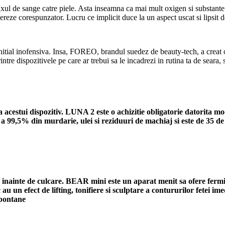
uxul de sange catre piele. Asta inseamna ca mai mult oxigen si substante n
nereze corespunzator. Lucru ce implicit duce la un aspect uscat si lipsit d
 initial inofensiva. Insa, FOREO, brandul suedez de beauty-tech, a creat 
intre dispozitivele pe care ar trebui sa le incadrezi in rutina ta de seara,
ea acestui dispozitiv. LUNA 2 este o achizitie obligatorie datorita m
 a 99,5% din murdarie, ulei si reziduuri de machiaj si este de 35 de 
 inainte de culcare. BEAR mini este un aparat menit sa ofere fermi
ic au un efect de lifting, tonifiere si sculptare a contururilor fete
spontane