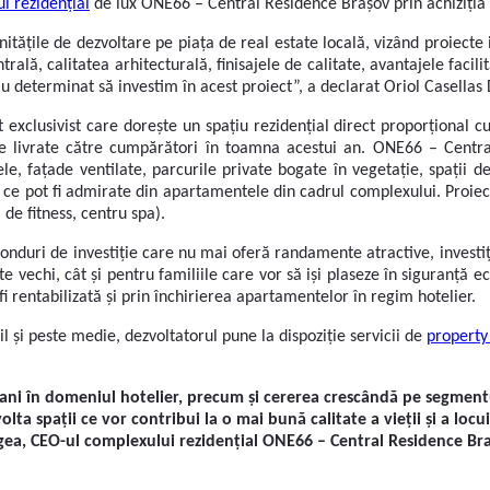
l rezidențial
de lux ONE66 – Central Residence Brașov prin achiziția 
itățile de dezvoltare pe piața de real estate locală, vizând proiecte i
ală, calitatea arhitecturală, finisajele de calitate, avantajele facili
u determinat să investim în acest proiect”, a declarat Oriol Casellas
clusivist care dorește un spațiu rezidențial direct proporțional cu va
fie livrate către cumpărători în toamna acestui an. ONE66 – Central
le, fațade ventilate, parcurile private bogate în vegetație, spații d
e pot fi admirate din apartamentele din cadrul complexului. Proiectu
 de fitness, centru spa).
și fonduri de investiție care nu mai oferă randamente atractive, inves
e vechi, cât și pentru familiile care vor să iși plaseze în siguranță ec
fi rentabilizată și prin închirierea apartamentelor în regim hotelier.
 și peste medie, dezvoltatorul pune la dispoziție servicii de
propert
 ani în domeniul hotelier, precum și cererea crescândă pe segmentul
lta spații ce vor contribui la o mai bună calitate a vieții și a loc
gea, CEO-ul complexului rezidențial ONE66 – Central Residence Br