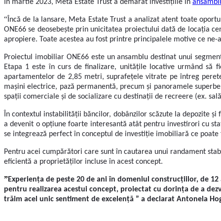
În
martie 2023, Meta Estate Trust a demarat investițiile în
ansamblu
“
Încă de la lansare, Meta Estate Trust a analizat atent toate oportun
ONE66 se deosebește prin unicitatea proiectului dată de locația centr
apropiere. Toate acestea au fost printre principalele motive ce ne-a
Proiectul imobiliar ONE66 este un ansamblu destinat unui segment ex
Etapa 1 este în curs de finalizare, unitățile locative urmând să 
apartamentelor de 2,85 metri, suprafețele vitrate pe întreg perete
mașini electrice, pază permanentă, precum și panoramele superbe c
spații comerciale și de socializare cu destinații de recreere (ex. sală
În contextul instabilității băncilor, dobânzilor scăzute la depozite 
a devenit o opțiune foarte interesantă atât pentru investirori cu stat
se integrează perfect în conceptul de investiție imobiliară ce poate 
Pentru acei cumpărători care sunt în cautarea unui randament stabil
eficientă a proprietăților incluse în acest concept.
”
Experiența de peste 20 de ani în domeniul construcțiilor, de 12
pentru realizarea acestui concept, proiectat cu dorința de a dezvo
trăim acel unic sentiment de excelență ” a declarat Antonela Ho