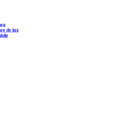
ara
are de lux
abile