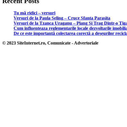
Recent Posts
Tu mă ridici – versuri
Versuri de la Paula Seling – Cruce Sfanta Parasita
Versuri de la Tzanca Uraganu – Plang Si Trag Dintr-o Tig
Cum influenteaza reglementarile locale dezvoltarile imobili
De ce este importantă colectarea corectă a deșeurilor recicl
© 2023 SiteInternet.ro, Comunicate - Advertoriale