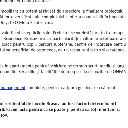
mai multor unități locative.
mobiliare cu potențial ridicat de apreciere la finalizare proiectului.
tăților diversificate ale complexului și oferta comercială în imediata
 Deig, CEO Meta Estate Trust.
lorile și așteptările sale. Proiectul se va desfășura în trei etape.
 Residence Brasov are ca particularități înălțimile interioare ale
e joacă pentru copii, parcări subterane, centre de încărcare pentru
l va beneficia, de asemenea, de un restaurant bistro și o cafenea,
tiția în apartamente pentru închiriere pe termen scurt, mediu și lung,
onomiile. Serviciile și facilitățile de top puse la dispoziție de ONE66
y management
complete, pentru a asigura gestionarea cât mai
 rezidențial de lux din Brașov, au fost factori determinanți
uirii. Facem asta pentru că se poate și pentru că toți merităm să
asov.