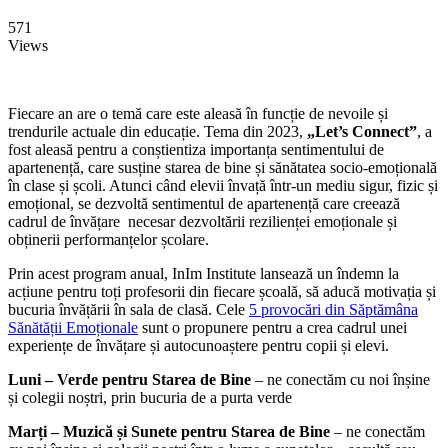
571
Views
Fiecare an are o temă care este aleasă în funcție de nevoile și
trendurile actuale din educație. Tema din 2023,
„Let’s Connect”
, a
fost aleasă pentru a conștientiza importanța sentimentului de
apartenență, care susține starea de bine și sănătatea socio-emoțională
în clase și școli. Atunci când elevii învață într-un mediu sigur, fizic și
emoțional, se dezvoltă sentimentul de apartenență care creează
cadrul de învățare necesar dezvoltării rezilienței emoționale și
obținerii performanțelor școlare.
Prin acest program anual, InIm Institute lansează un îndemn la
acțiune pentru toți profesorii din fiecare școală, să aducă motivația și
bucuria învățării în sala de clasă. Cele
5 provocări din Săptămâna
Sănătății Emoționale
sunt o propunere pentru a crea cadrul unei
experiențe de învățare și autocunoaștere pentru copii și elevi.
Luni
– Verde pentru Starea de Bine
– ne conectăm cu noi înșine
și colegii noștri, prin bucuria de a purta verde
Marți – Muzică și Sunete pentru Starea de Bine
– ne conectăm