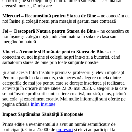
cu noi înșine și colegii noștri într-o lume a sunetelor – ascultă sau
creează muzica, fă mișcare
Miercuri – Recunoștință pentru Starea de Bine
– ne conectăm cu
noi înșine și colegii noștri prin mesaje și gesturi care contează
Joi – Descoperă Natura pentru Starea de Bine
– ne conectăm cu
noi înșine și colegii noștri, aducând natura în sala de clasă sau
mergând în natură
Vineri – Armonie și Bunătate pentru Starea de Bine
– ne
conectăm cu noi înșine și colegii noștri într-o zi a bucuriei, când
sărbătorim starea de bine prin toate simțurile noastre
Și anul acesta InIm Institute premiază profesorii și elevii implicați!
Pentru a participa la concurs, este necesară alegerea uneia dintre
categoriile de mai jos pentru care se dorește înscrierea și realizarea
activității în oricare dintre zilele 22-26 mai 2023. Categoriile la care
se pot înscrie profesorii sunt: scriere creativă, muzică, dans, pictură
sau colaj și experiment creativ. Mai multe informații sunt oferite pe
pagina oficială
InIm Institute
.
Impact Săptămâna Sănătății Emoționale
Prima ediție a evenimentului a avut un număr semnificativ de
participanți. Circa 25.000 de
profesori
și elevi au participat la