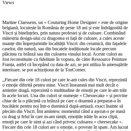
Views
Martine Claessens, un « Couturing Home Designer » este de origine
belgiană, locuiește în România de peste 18 ani și este îndrăgostită de
Viscri și bineînțeles, prin natura profesiei și de culoare. Combinând
măiestria design-ului cu dragostea ei față de culoare, a cules aceste
nuanțe din împrejurimile localității Viscri: din ceramică, din fațadele
caselor, din natură, sau din bucatele tradiționale locale precum
plăcinta cu brânză sau din culoarea vinului local. Aceste culori au
fost reconstituite cu fidelitate în vopsea, de către Ressource Peinture
Franța, astfel că începând cu data de azi, se pot utiliza în amenajările
interioare, se pot achiziționa de la TonCorner.
,,Fiecare din cele 18 culori pe care le-am cules din Viscri, reprezintă
o emoție diferită pentru mine. Viscri înseamnă mai mult decât o
amintire dragă, reprezintă o multitudine de emoții pe care le-am trăit
în acele locuri. Una din culori se numește « Chessecake » și provine
chiar de la o plăcintă cu brânză pe care o doamnă a preparat-o în
bucătărie pentru noi într-o duminică după-amiază, exact înainte să
plecăm din Viscri. Îmi amintesc momentul când a așezat-o pe masă
cu drag și felul în care m-am simțit, emoțiile trăite în acea clipă,
emoții pe care le simt și azi când privesc culoarea « cheesecake ».
Fiecare din cele 18 culori are o emoție, o poveste în spate. Am lucrat