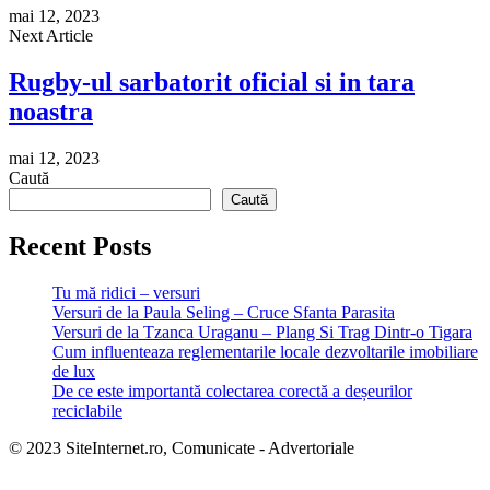
mai 12, 2023
Next Article
Rugby-ul sarbatorit oficial si in tara
noastra
mai 12, 2023
Caută
Caută
Recent Posts
Tu mă ridici – versuri
Versuri de la Paula Seling – Cruce Sfanta Parasita
Versuri de la Tzanca Uraganu – Plang Si Trag Dintr-o Tigara
Cum influenteaza reglementarile locale dezvoltarile imobiliare
de lux
De ce este importantă colectarea corectă a deșeurilor
reciclabile
© 2023 SiteInternet.ro, Comunicate - Advertoriale