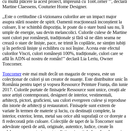
cu multă plăcere la acest proiect, împreună cu TonCorner ‘’, declară
Martine Claessens, Couturier Home Designer.
,,Este o certitudine că vizionarea culorilor are un impact major
asupra stării noastre de spirit. Oamenii reacționează inconștient la
culoare, li se schimbă dispoziția, le poate da o stare bună sau nu, îi
umple de energie, sau devin melancolici. Culorile culese de Martine
sunt culori pur românești, tradiționale și fără să ne dăm seama ne
crează o stare de liniște, pace, ne trimit în copilărie, ne simțim iubiți
și în perfectă liniște și echilibru cu noi înșine. Acesta este efectul
culorilor Viscri, culori românești 100%, tradiționale, culori care se
află în ADN-ul nostru de român!’’ declară Lia Leriu, Owner
Toncorner.
Toncorner
este mai mult decât un magazin de vopsea, este un
colecționar de culori și un creator de nuanțe. Este distribuitor unic în
România pentru tapet și vopsea Ressource Peinture Franța, din iunie
2017. Culorile purtate de finisajele Ressource sunt unice, creații ale
unor artiști contemporani, designeri de interior, vestimentali,
arhitecți, pictori, graficieni, sau culori evergreen culese și reproduse
din istorie de arhitecți și restauratori. Finisajele sunt extrem de
variate în termen de materie și luciu, cu destinații complete, la
interior, exterior, lemn, metal sau orice altă suprafață ce ce dorește a
fi redecorată prin culoare. Colecțiile de tapet de la Toncorner sunt
adevărate operă de artă, originale, autentice, ludice, create în