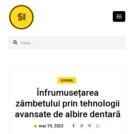
SI
GENERAL
Înfrumusețarea
zâmbetului prin tehnologii
avansate de albire dentară
mai 19, 2023