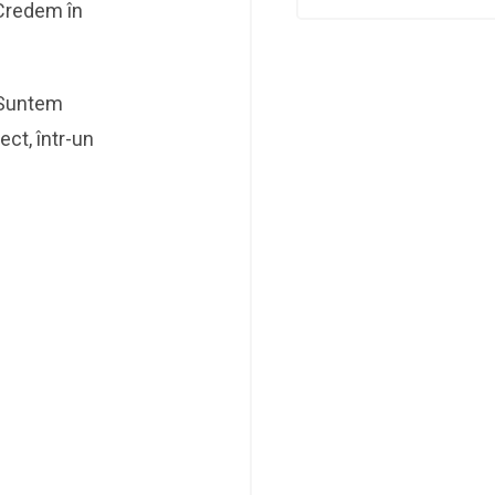
„Credem în
. Suntem
ect, într-un