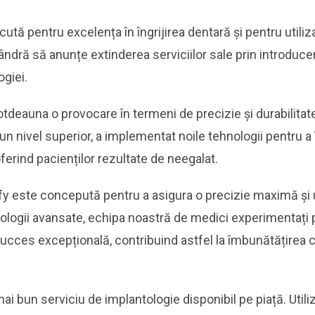
ută pentru excelența în îngrijirea dentară și pentru utiliz
ândră să anunțe extinderea serviciilor sale prin introduce
ogiei.
tdeauna o provocare în termeni de precizie și durabilitate.
a un nivel superior, a implementat noile tehnologii pentru 
oferind pacienților rezultate de neegalat.
ify este concepută pentru a asigura o precizie maximă și
hnologii avansate, echipa noastră de medici experimentați
ucces excepțională, contribuind astfel la îmbunătățirea cali
ai bun serviciu de implantologie disponibil pe piață. Utili