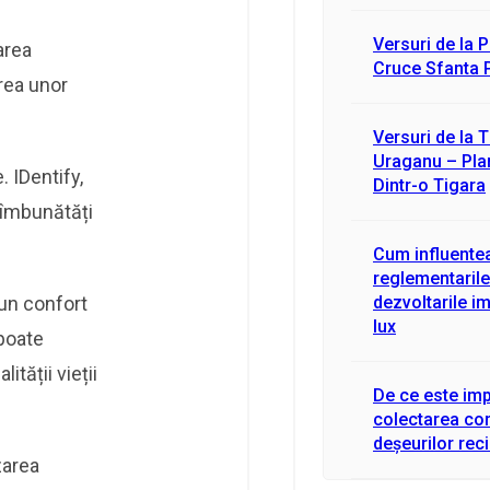
Versuri de la 
area
Cruce Sfanta 
rea unor
Versuri de la 
Uraganu – Pla
 IDentify,
Dintr-o Tigara
a îmbunătăți
Cum influente
reglementarile
 un confort
dezvoltarile im
lux
 poate
tății vieții
De ce este im
colectarea co
deșeurilor reci
zarea