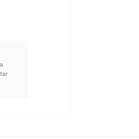
 a
tar