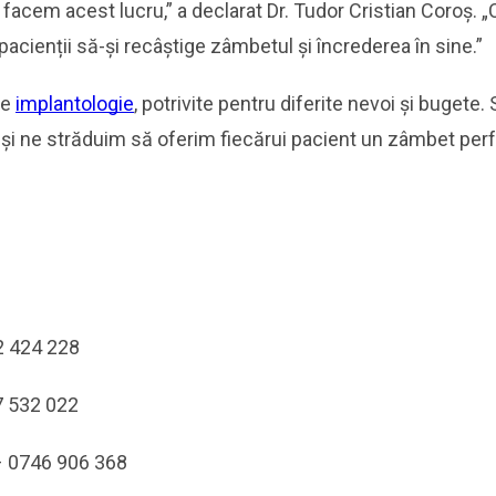
 facem acest lucru,” a declarat Dr. Tudor Cristian Coroș. 
 pacienții să-și recâștige zâmbetul și încrederea în sine.”
de
implantologie
, potrivite pentru diferite nevoi și bugete
e și ne străduim să oferim fiecărui pacient un zâmbet perf
62 424 228
37 532 022
ș – 0746 906 368