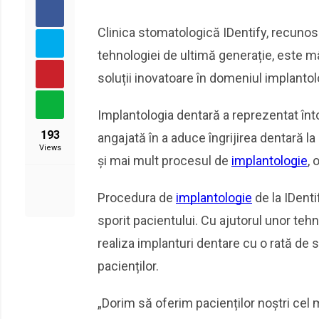
Clinica stomatologică IDentify, recunosc
tehnologiei de ultimă generație, este m
soluții inovatoare în domeniul implantol
Implantologia dentară a reprezentat înto
193
angajată în a aduce îngrijirea dentară l
Views
și mai mult procesul de
implantologie
, 
Procedura de
implantologie
de la IDent
sporit pacientului. Cu ajutorul unor te
realiza implanturi dentare cu o rată de s
pacienților.
„Dorim să oferim pacienților noștri cel m