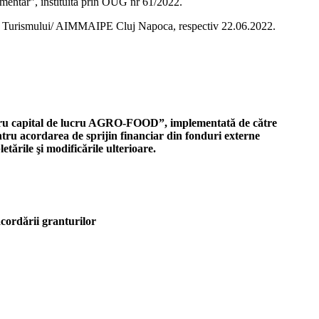
limentar”, instituită prin OUG nr 61/2022.
ui si Turismului/ AIMMAIPE Cluj Napoca, respectiv 22.06.2022.
entru capital de lucru AGRO-FOOD”, implementată de către
ru acordarea de sprijin financiar din fonduri externe
ările şi modificările ulterioare.
cordării granturilor