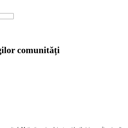
egilor comunități