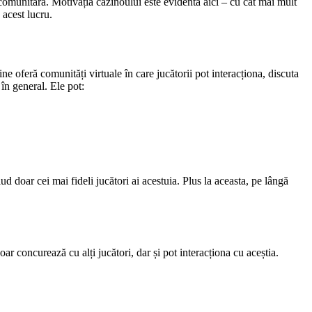
 comunitară. Motivația cazinoului este evidentă aici – cu cât mai mult
 acest lucru.
e oferă comunități virtuale în care jucătorii pot interacționa, discuta
 în general. Ele pot:
ud doar cei mai fideli jucători ai acestuia. Plus la aceasta, pe lângă
oar concurează cu alți jucători, dar și pot interacționa cu aceștia.