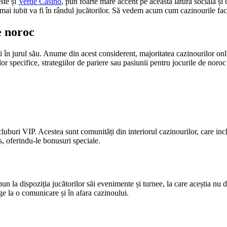
ste și
Verde Casino
, pun foarte mare accent pe această latură socială și
t mai iubit va fi în rândul jucătorilor. Să vedem acum cum cazinourile fac
e noroc
în jurul său. Anume din acest considerent, majoritatea cazinourilor onlin
or specifice, strategiilor de pariere sau pasiunii pentru jocurile de noroc
cluburi VIP. Acestea sunt comunități din interiorul cazinourilor, care incl
s, oferindu-le bonusuri speciale.
un la dispoziția jucătorilor săi evenimente și turnee, la care aceștia nu d
ge la o comunicare și în afara cazinoului.