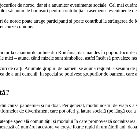
a jocurilor de noroc, dar și a anumitor evenimente sociale. Cel mai curâ
rilor săi anumite bonusuri pentru contribuția la asemenea evenimente de
 de noroc poate atrage participanți și poate contribui la strângerea de 
 unei cauze comune.
ai rar la cazinourile online din România, dar mai des în popor. Jocurile
le mici – atunci când mizele sunt simbolice, astfel încât să prevaleze nea
ri de cărți. Anumite grupuri de oameni se adună regulat la sesiuni de joc,
ea de a uni oamenii. În special se potrivesc grupurilor de oameni, care a
tă?
t din cauza pandemiei și nu doar. Per general, modul nostru de viață s-a 
tformelor de divertisment care pot oferi și latura socială (pe lângă cea a d
o atenție specială comunității și modului în care promovează socializare
zează că numărul acestora va crește foarte rapid în următorii ani, deoare