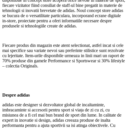
disponibile in concept store acopera orice nevoie in materie de sport,
fiecare vizitator fiind consiliat de staff-ul bine pregatit in materie de
tehnologii si inovatii brevetate de adidas. Noul concept store adidas
se bucura de o versatilitate particulara, incorporand ecrane digitale
in-store, proiectate pentru a oferi informatiile necesare despre
produsele si tehnologiile create de adidas.
Fiecare produs din magazin este atent selectionat, astfel incat si cele
mai specifice sau variate nevoi sau preferinte stilistice sunt rezolvate
cu lejeritate. Item-urile disponibile urmeaza in linii mari un raport de
70% produse din gamele Performance si Sportswear si 30% lifestyle
– colectia Originals.
Despre adidas
adidas este designer si dezvoltator global de incaltaminte,
imbracaminte si accesorii pentru sport si viața de zi cu zi, cu
misiunea de a fi cel mai bun brand de sport din lume. In calitate de
expert in inovatie si design, adidas creeaza produse de inalta
performanta pentru a ajuta sportivii sa isi atinga obiectivele. Cu