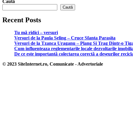
Caută
Caută
Recent Posts
Tu mă ridici – versuri
Versuri de la Paula Seling – Cruce Sfanta Parasita
Versuri de la Tzanca Uraganu – Plang Si Trag Dintr-o Tig
Cum influenteaza reglementarile locale dezvoltarile imobili
De ce este importantă colectarea corectă a deșeurilor recicl
© 2023 SiteInternet.ro, Comunicate - Advertoriale