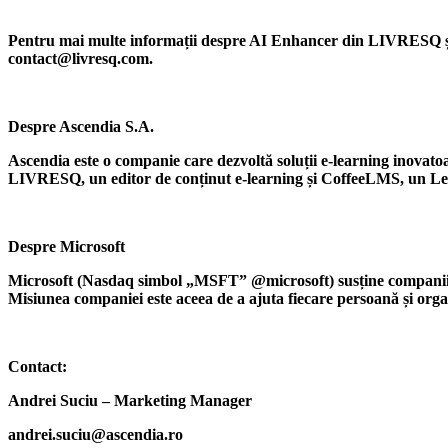
Pentru mai multe informații despre AI Enhancer din LIVRESQ și c
contact@livresq.com.
Despre Ascendia S.A.
Ascendia este o companie care dezvoltă soluții e-learning inovato
LIVRESQ, un editor de conținut e-learning și CoffeeLMS, un Le
Despre Microsoft
Microsoft (Nasdaq simbol „MSFT” @microsoft) susține companiile în 
Misiunea companiei este aceea de a ajuta fiecare persoană și organi
Contact:
Andrei Suciu – Marketing Manager
andrei.suciu@ascendia.ro