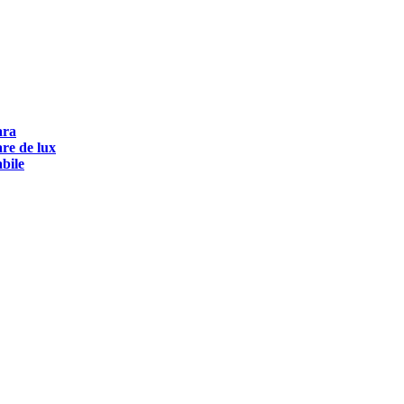
ara
are de lux
abile