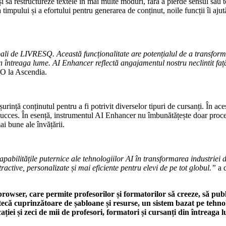
 să restructureze textele în mai multe moduri, fără a pierde sensul sau to
 a timpului și a efortului pentru generarea de conținut, noile funcții îi a
ali de LIVRESQ. Această funcționalitate are potențialul de a transforma
 întreaga lume. AI Enhancer reflectă angajamentul nostru neclintit față 
O la Ascendia.
urință conținutul pentru a fi potrivit diverselor tipuri de cursanți. În ace
ucces. În esență, instrumentul AI Enhancer nu îmbunătățește doar procesu
i bune ale învățării.
bilitățile puternice ale tehnologiilor AI în transformarea industriei 
ractive, personalizate și mai eficiente pentru elevi de pe tot globul.”
a 
wser, care permite profesorilor și formatorilor să creeze, să publice
ecă cuprinzătoare de șabloane și resurse, un sistem bazat pe tehnolo
ției și zeci de mii de profesori, formatori și cursanți din întreaga 