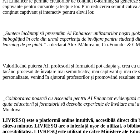
AI Enhancer le permite creatorilor de conținut e-learning să genereze și
captivante pentru cursurile și lecțiile lor. Prin reducerea semnificativă
conținut captivant și interactiv pentru elevii lor.
„Suntem încântați să prezentăm AI Enhancer utilizatorilor noștri glob
îmbogățind în cele din urmă experiența de învățare pentru studenți din
learning de pe piață.”
a declarat Alex Mălureanu, Co-Founder & CM
Valorificând puterea AI, profesorii și formatorii pot adapta și crea cu uș
făcând procesul de învățare mai semnificativ, mai captivant și mai de s
personalizate, venind în ajutorul profesorilor și promovând rezultate ma
„Colaborarea noastră cu Ascendia pentru AI Enhancer evidențiază capa
ajuta educatorii și formatorii să dezvolte experiențe de învățare mai at
Moldova.
LIVRESQ este o platformă online intuitivă, accesibilă direct din bro
câteva minute. LIVRESQ are o interfață ușor de utilizat, o bibliot
accesibilitatea. LIVRESQ este utilizat de către Ministere ale Educa