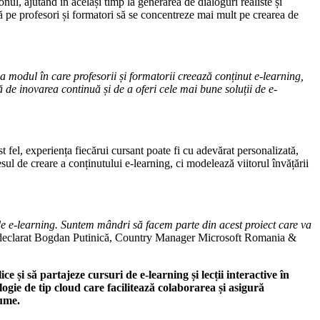
nul, ajutând în același timp la generarea de dialoguri realiste și
jută pe profesori și formatori să se concentreze mai mult pe crearea de
 modul în care profesorii și formatorii creează conținut e-learning,
de inovarea continuă și de a oferi cele mai bune ­soluții de e-
st fel, experiența fiecărui cursant poate fi cu adevărat personalizată,
l de creare a conținutului e-learning, ci modelează viitorul învățării
de e-learning. Suntem mândri să facem parte din acest proiect care va
declarat Bogdan Putinică, Country Manager Microsoft Romania &
 și să partajeze cursuri de e-learning și lecții interactive în
gie de tip cloud care facilitează colaborarea și asigură
lume.