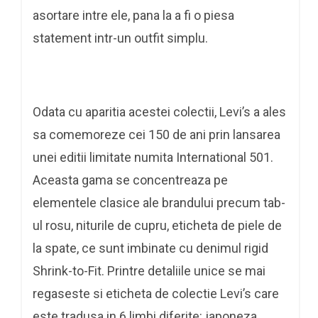
asortare intre ele, pana la a fi o piesa
statement intr-un outfit simplu.
Odata cu aparitia acestei colectii, Levi’s a ales
sa comemoreze cei 150 de ani prin lansarea
unei editii limitate numita International 501.
Aceasta gama se concentreaza pe
elementele clasice ale brandului precum tab-
ul rosu, niturile de cupru, eticheta de piele de
la spate, ce sunt imbinate cu denimul rigid
Shrink-to-Fit. Printre detaliile unice se mai
regaseste si eticheta de colectie Levi’s care
este tradusa in 6 limbi diferite: japoneza,