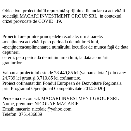
Obiectivul proiectului îl reprezintă sprijinirea financiara a activității
societății MACARI INVESTMENT GROUP SRL, în contextul
crizei provocate de COVID- 19.
Proiectul are printre principalele rezultate, următoarele:
-menținerea activității pe o perioada de minim 6 luni,
-menținerea/suplimentarea numărului locurilor de munca față de data
depunerii
cererii, pe o perioadă de minimum 6 luni, la data acordării
granturilor.
Valoarea proiectului este de 28.449,85 lei (valoarea totală) din care:
24.739 lei grant și 3.710,85 lei cofinanțare.
Proiect cofinanțat din Fondul European de Dezvoltare Regionala
prin Programul Operațional Competitivitate 2014-2020]
Persoană de contact: MACARI INVESTMENT GROUP SRL
Nume, prenume: NICOLAE MACARIE
Email: macarie_nicolaie@yahoo.com
Telefon: 0751436839