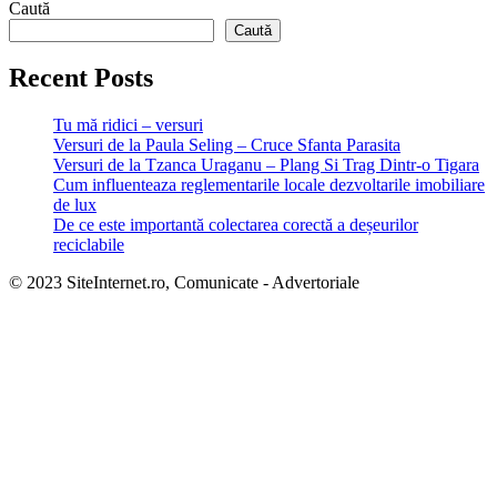
Caută
Caută
Recent Posts
Tu mă ridici – versuri
Versuri de la Paula Seling – Cruce Sfanta Parasita
Versuri de la Tzanca Uraganu – Plang Si Trag Dintr-o Tigara
Cum influenteaza reglementarile locale dezvoltarile imobiliare
de lux
De ce este importantă colectarea corectă a deșeurilor
reciclabile
© 2023 SiteInternet.ro, Comunicate - Advertoriale