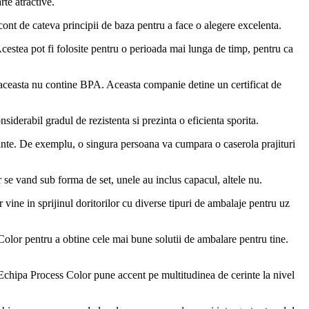
rte atractive.
 cont de cateva principii de baza pentru a face o alegere excelenta.
. Acestea pot fi folosite pentru o perioada mai lunga de timp, pentru ca
a aceasta nu contine BPA. Aceasta companie detine un certificat de
siderabil gradul de rezistenta si prezinta o eficienta sporita.
erinte. De exemplu, o singura persoana va cumpara o caserola prajituri
r se vand sub forma de set, unele au inclus capacul, altele nu.
vine in sprijinul doritorilor cu diverse tipuri de ambalaje pentru uz
 Color pentru a obtine cele mai bune solutii de ambalare pentru tine.
i. Echipa Process Color pune accent pe multitudinea de cerinte la nivel