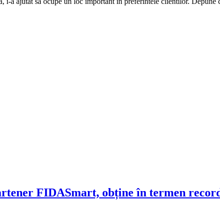
nta, i-a ajutat sa ocupe un loc important in preferintele clientilor. Dep
Partener FIDASmart, obține în termen recor