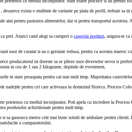
ste prietenos cu mediul inconjurator. Sunt foarte practice si au preturi foa
, deoarece exista o multime de variante pe piata de profil, trebuie sa tii
deale atat pentru pastrarea alimentelor, dar si pentru transportul acestora
e ca pret. Atunci cand alegi sa cumperi o
caserola prajituri
, asigura-te c
sunt usor de curatat si au o greutate redusa, pentru ca acestea maresc con
arece producatorul isi doreste sa se plieze usor diverselor nevoi si pref
consta in cea de 1 sau 2 kilograme, depinde de eveniment.
iturile in stare proaspata pentru cat mai mult timp. Majoritatea caserolelo
or de nadejde pentru cei care activeaza in domeniul Horeca. Process Color 
oarte prietenos cu mediul inconjurator. Poti apela cu incredere la Process
tatea produselor achizitionate pentru mult timp.
enta si sa gaseasca mereu cele mai bune solutii de ambalare pentru client
 satisfactie a cumparatorului.