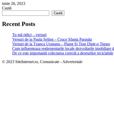
iunie 26, 2023
Caută
Caută
Recent Posts
Tu mă ridici – versuri
Versuri de la Paula Seling – Cruce Sfanta Parasita
Versuri de la Tzanca Uraganu – Plang Si Trag Dintr-o Tigara
Cum influenteaza reglementarile locale dezvoltarile imobiliare 
De ce este importantă colectarea corectă a deșeurilor reciclabile
© 2023 SiteInternet.ro, Comunicate - Advertoriale