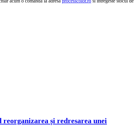
une chiar acum o comanda la adresa
processcolor.ro
si intregeste stocul de
d reorganizarea și redresarea unei