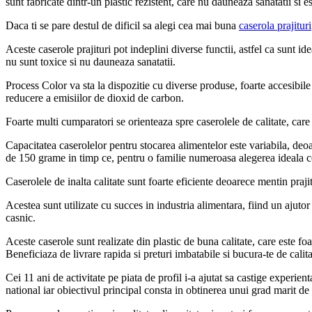
sunt fabricate dintr-un plastic rezistent, care nu dauneaza sanatatii si e
Daca ti se pare destul de dificil sa alegi cea mai buna
caserola prajituri
Aceste caserole prajituri pot indeplini diverse functii, astfel ca sunt i
nu sunt toxice si nu dauneaza sanatatii.
Process Color va sta la dispozitie cu diverse produse, foarte accesibil
reducere a emisiilor de dioxid de carbon.
Foarte multi cumparatori se orienteaza spre caserolele de calitate, care 
Capacitatea caserolelor pentru stocarea alimentelor este variabila, deo
de 150 grame in timp ce, pentru o familie numeroasa alegerea ideala 
Caserolele de inalta calitate sunt foarte eficiente deoarece mentin praj
Acestea sunt utilizate cu succes in industria alimentara, fiind un ajut
casnic.
Aceste caserole sunt realizate din plastic de buna calitate, care este f
Beneficiaza de livrare rapida si preturi imbatabile si bucura-te de cali
Cei 11 ani de activitate pe piata de profil i-a ajutat sa castige experi
national iar obiectivul principal consta in obtinerea unui grad marit de