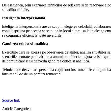
De asemenea, prin exersarea tehnicilor de relaxare si de rezolvare a confl
situatiilor dificile.
Inteligenta interpersonala
Inteligenta interpersonala are ca scop intelegerea celorlalti, colaborare
copii ii sprijina pe acestia sa se puna in locul altora, sa le inteleaga em
sa comunice eficient la toate nivelurile.
Gandirea critica si analitica
Exercitiile care se axeaza pe observarea detaliilor, analiza situatiilor s
scenariile centrate pe dezbaterea anumitor subiecte ii ajuta sa isi exprim
de comunicare si isi dezvolta gandirea critica si analitica.
Tehnicile de dezvoltare personala copii sunt instrumentele care pun baze
bucurandu-se de un parcurs remarcabil.
Source link
Article Categories: