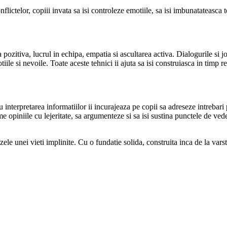
ictelor, copiii invata sa isi controleze emotiile, sa isi imbunatateasca tol
a pozitiva, lucrul in echipa, empatia si ascultarea activa. Dialogurile si
otiile si nevoile. Toate aceste tehnici ii ajuta sa isi construiasca in timp 
au interpretarea informatiilor ii incurajeaza pe copii sa adreseze intrebari
e opiniile cu lejeritate, sa argumenteze si sa isi sustina punctele de vede
le unei vieti implinite. Cu o fundatie solida, construita inca de la varste