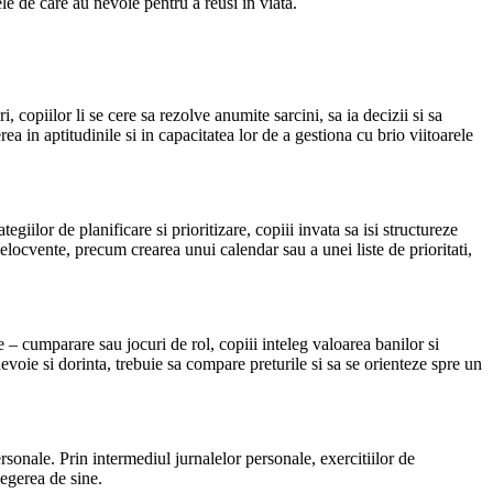
ele de care au nevoie pentru a reusi in viata.
 copiilor li se cere sa rezolve anumite sarcini, sa ia decizii si sa
rea in aptitudinile si in capacitatea lor de a gestiona cu brio viitoarele
giilor de planificare si prioritizare, copiii invata sa isi structureze
i elocvente, precum crearea unui calendar sau a unei liste de prioritati,
 – cumparare sau jocuri de rol, copiii inteleg valoarea banilor si
evoie si dorinta, trebuie sa compare preturile si sa se orienteze spre un
sonale. Prin intermediul jurnalelor personale, exercitiilor de
legerea de sine.