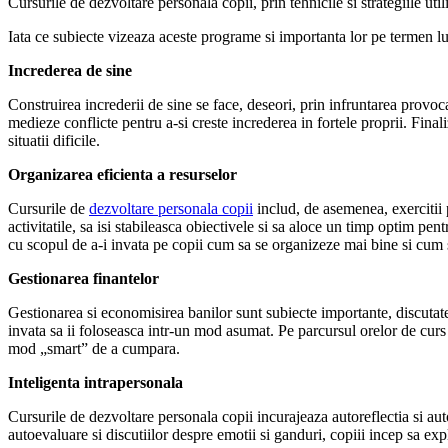
Cursurile de dezvoltare personala copii, prin tehnicile si strategiile uti
Iata ce subiecte vizeaza aceste programe si importanta lor pe termen l
Increderea de sine
Construirea increderii de sine se face, deseori, prin infruntarea provocar
medieze conflicte pentru a-si creste increderea in fortele proprii. Finali
situatii dificile.
Organizarea eficienta a resurselor
Cursurile de
dezvoltare personala copii
includ, de asemenea, exercitii pr
activitatile, sa isi stabileasca obiectivele si sa aloce un timp optim pen
cu scopul de a-i invata pe copii cum sa se organizeze mai bine si cum s
Gestionarea finantelor
Gestionarea si economisirea banilor sunt subiecte importante, discutate 
invata sa ii foloseasca intr-un mod asumat. Pe parcursul orelor de curs l
mod „smart” de a cumpara.
Inteligenta intrapersonala
Cursurile de dezvoltare personala copii incurajeaza autoreflectia si aut
autoevaluare si discutiilor despre emotii si ganduri, copiii incep sa exp