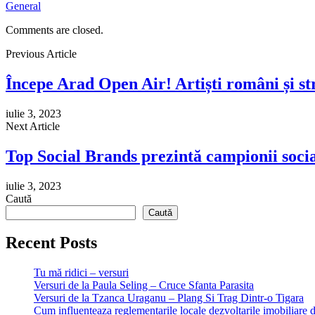
General
Comments are closed.
Previous Article
Începe Arad Open Air! Artiști români și str
iulie 3, 2023
Next Article
Top Social Brands prezintă campionii soci
iulie 3, 2023
Caută
Caută
Recent Posts
Tu mă ridici – versuri
Versuri de la Paula Seling – Cruce Sfanta Parasita
Versuri de la Tzanca Uraganu – Plang Si Trag Dintr-o Tigara
Cum influenteaza reglementarile locale dezvoltarile imobiliare 