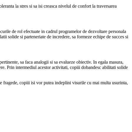
eranta la stres si sa isi creasca nivelul de confort la traversarea
 jocurile de rol efectuate in cadrul programelor de dezvoltare personala
relatii solide si parteneriate de incredere, sa formeze echipe de succes si
 pertinente, sa faca analogii si sa evalueze obiectiv. In egala masura,
re. Prin intermediul acestor activitati, copiii dobandesc abilitati solide
 fragede, copiii isi vor putea indeplini visurile cu mai multa usurinta,