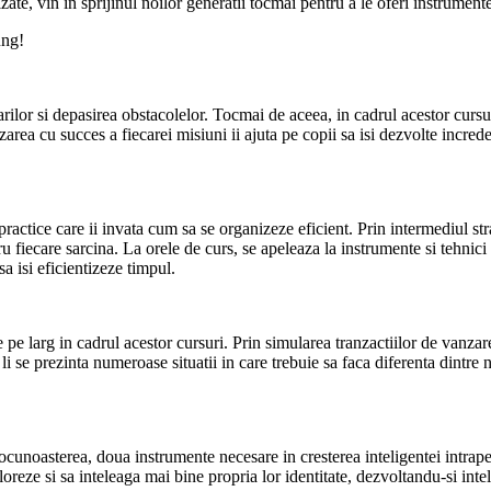
lizate, vin in sprijinul noilor generatii tocmai pentru a le oferi instrument
ung!
ilor si depasirea obstacolelor. Tocmai de aceea, in cadrul acestor cursuri,
zarea cu succes a fiecarei misiuni ii ajuta pe copii sa isi dezvolte increde
actice care ii invata cum sa se organizeze eficient. Prin intermediul strate
tru fiecare sarcina. La orele de curs, se apeleaza la instrumente si tehnic
a isi eficientizeze timpul.
pe larg in cadrul acestor cursuri. Prin simularea tranzactiilor de vanzare
i se prezinta numeroase situatii in care trebuie sa faca diferenta dintre n
ocunoasterea, doua instrumente necesare in cresterea inteligentei intraper
loreze si sa inteleaga mai bine propria lor identitate, dezvoltandu-si inte