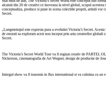
Mai mult de atat, The Victoria’s Secret World este conceput sub forma 
alcatuit din 20 de creativi ce inoveaza la nivel global, scopul acestor
conceptualiza, produce si pune in scena colectiile proprii, artistii vo
Secret.
„Lungmetrajul este expresia pura a evolutiei Victoria’s Secret. Acesta 
de onorati sa exploram acest nou inceput prin arta creatorilor globali 
Secret.
The Victoria’s Secret World Tour va fi regizat creativ de PARTEL OL
Nickerson, cinematografia de Ari Wegner, design de productie de Josep
Intregul show va fi transmis in flux international si va culmina cu un