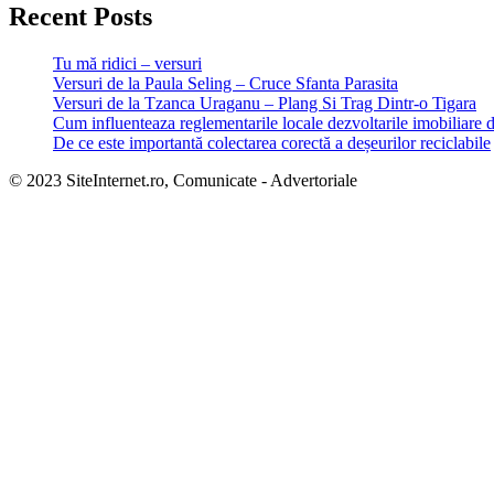
Recent Posts
Tu mă ridici – versuri
Versuri de la Paula Seling – Cruce Sfanta Parasita
Versuri de la Tzanca Uraganu – Plang Si Trag Dintr-o Tigara
Cum influenteaza reglementarile locale dezvoltarile imobiliare 
De ce este importantă colectarea corectă a deșeurilor reciclabile
© 2023 SiteInternet.ro, Comunicate - Advertoriale