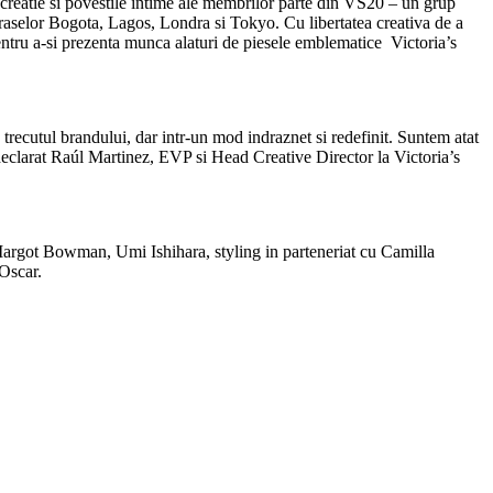
 creatie si povestile intime ale membrilor parte din VS20 – un grup
 oraselor Bogota, Lagos, Londra si Tokyo. Cu libertatea creativa de a
pentru a-si prezenta munca alaturi de piesele emblematice Victoria’s
trecutul brandului, dar intr-un mod indraznet si redefinit. Suntem atat
a declarat Raúl Martinez, EVP si Head Creative Director la Victoria’s
argot Bowman, Umi Ishihara, styling in parteneriat cu Camilla
 Oscar.