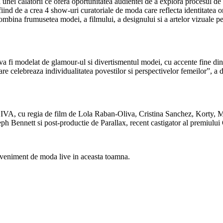
unei calatorii ce ofera oportunitatea audientei de a explora procesul de
a fiind de a crea 4 show-uri curatoriale de moda care reflecta identitatea
r combina frumusetea modei, a filmului, a designului si a artelor vizuale 
va fi modelat de glamour-ul si divertismentul modei, cu accente fine din 
care celebreaza individualitatea povestilor si perspectivelor femeilor”, 
IVA, cu regia de film de Lola Raban-Oliva, Cristina Sanchez, Korty, M
h Bennett si post-productie de Parallax, recent castigator al premiului
 eveniment de moda live in aceasta toamna.