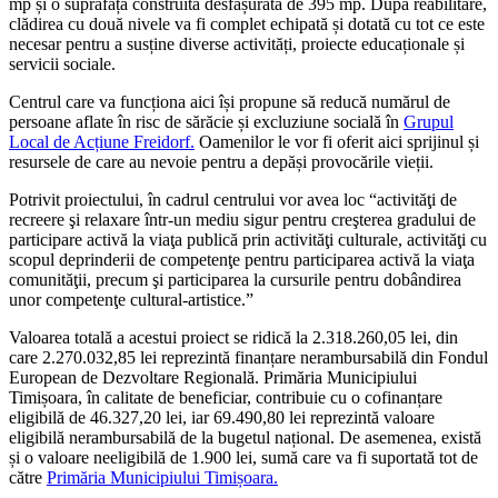
mp și o suprafață construită desfășurată de 395 mp. După reabilitare,
clădirea cu două nivele va fi complet echipată și dotată cu tot ce este
necesar pentru a susține diverse activități, proiecte educaționale și
servicii sociale.
Centrul care va funcționa aici își propune să reducă numărul de
persoane aflate în risc de sărăcie și excluziune socială în
Grupul
Local de Acțiune Freidorf.
Oamenilor le vor fi oferit aici sprijinul și
resursele de care au nevoie pentru a depăși provocările vieții.
Potrivit proiectului, în cadrul centrului vor avea loc
“activităţi de
recreere şi relaxare într-un mediu sigur pentru creşterea gradului de
participare activă la viaţa publică prin activităţi culturale, activităţi cu
scopul deprinderii de competenţe pentru participarea activă la viaţa
comunităţii, precum şi participarea la cursurile pentru dobândirea
unor competenţe cultural-artistice.”
Valoarea totală a acestui proiect se ridică la 2.318.260,05 lei, din
care 2.270.032,85 lei reprezintă finanțare nerambursabilă din Fondul
European de Dezvoltare Regională. Primăria Municipiului
Timișoara, în calitate de beneficiar, contribuie cu o cofinanțare
eligibilă de 46.327,20 lei, iar 69.490,80 lei reprezintă valoare
eligibilă nerambursabilă de la bugetul național. De asemenea, există
și o valoare neeligibilă de 1.900 lei, sumă care va fi suportată tot de
către
Primăria Municipiului Timișoara.