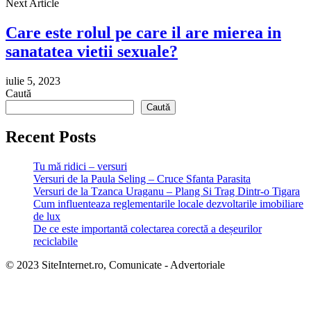
Next Article
Care este rolul pe care il are mierea in
sanatatea vietii sexuale?
iulie 5, 2023
Caută
Caută
Recent Posts
Tu mă ridici – versuri
Versuri de la Paula Seling – Cruce Sfanta Parasita
Versuri de la Tzanca Uraganu – Plang Si Trag Dintr-o Tigara
Cum influenteaza reglementarile locale dezvoltarile imobiliare
de lux
De ce este importantă colectarea corectă a deșeurilor
reciclabile
© 2023 SiteInternet.ro, Comunicate - Advertoriale