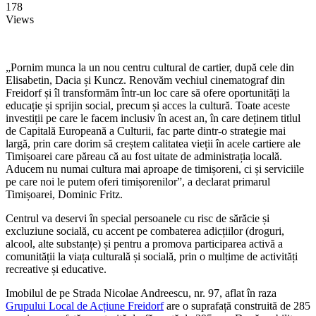
178
Views
„Pornim munca la un nou centru cultural de cartier, după cele din
Elisabetin, Dacia și Kuncz. Renovăm vechiul cinematograf din
Freidorf și îl transformăm într-un loc care să ofere oportunități la
educație și sprijin social, precum și acces la cultură. Toate aceste
investiții pe care le facem inclusiv în acest an, în care deținem titlul
de Capitală Europeană a Culturii, fac parte dintr-o strategie mai
largă, prin care dorim să creștem calitatea vieții în acele cartiere ale
Timișoarei care păreau că au fost uitate de administrația locală.
Aducem nu numai cultura mai aproape de timișoreni, ci și serviciile
pe care noi le putem oferi timișorenilor”
, a declarat primarul
Timișoarei, Dominic Fritz.
Centrul va deservi în special persoanele cu risc de sărăcie și
excluziune socială, cu accent pe combaterea adicțiilor (droguri,
alcool, alte substanțe) și pentru a promova participarea activă a
comunității la viața culturală și socială, prin o mulțime de activități
recreative și educative.
Imobilul de pe Strada Nicolae Andreescu, nr. 97, aflat în raza
Grupului Local de Acțiune Freidorf
are o suprafață construită de 285