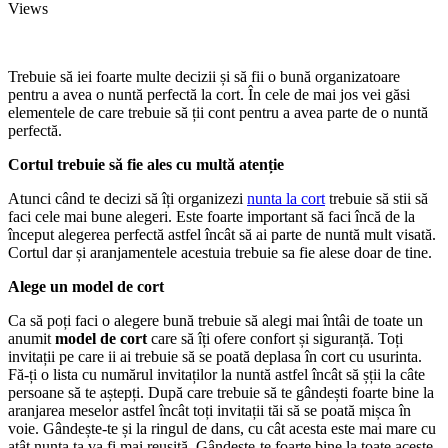
Views
Trebuie să iei foarte multe decizii și să fii o bună organizatoare
pentru a avea o nuntă perfectă la cort. În cele de mai jos vei găsi
elementele de care trebuie să ții cont pentru a avea parte de o nuntă
perfectă.
Cortul trebuie să fie ales cu multă atenție
Atunci când te decizi să îți organizezi
nunta la cort
trebuie să stii să
faci cele mai bune alegeri. Este foarte important să faci încă de la
început alegerea perfectă astfel încât să ai parte de nuntă mult visată.
Cortul dar și aranjamentele acestuia trebuie sa fie alese doar de tine.
Alege un model de cort
Ca să poți faci o alegere bună trebuie să alegi mai întâi de toate un
anumit
model de cort
care să îți ofere confort și siguranță. Toți
invitații pe care ii ai trebuie să se poată deplasa în cort cu usurinta.
Fă-ți o lista cu numărul invitaților la nuntă astfel încât să șții la câte
persoane să te aștepți. După care trebuie să te gândești foarte bine la
aranjarea meselor astfel încât toți invitații tăi să se poată mișca în
voie. Gândește-te și la ringul de dans, cu cât acesta este mai mare cu
atât nunta ta va fi mai reușită. Gândește-te foarte bine la toate aceste