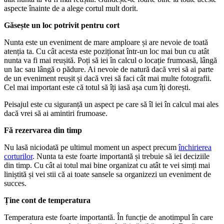
aspecte înainte de a alege cortul mult dorit.
Găsește un loc potrivit pentru cort
Nunta este un eveniment de mare amploare și are nevoie de toată
atenția ta. Cu cât acesta este poziționat într-un loc mai bun cu atât
nunta va fi mai reușită. Poți să iei în calcul o locație frumoasă, lângă
un lac sau lângă o pădure. Ai nevoie de natură dacă vrei să ai parte
de un eveniment reușit și dacă vrei să faci cât mai multe fotografii.
Cel mai important este că totul să îți iasă așa cum îți dorești.
Peisajul este cu siguranță un aspect pe care să îl iei în calcul mai ales
dacă vrei să ai amintiri frumoase.
Fă rezervarea din timp
Nu lasă niciodată pe ultimul moment un aspect precum
închirierea
corturilor
. Nunta ta este foarte importantă și trebuie să iei deciziile
din timp. Cu cât ai totul mai bine organizat cu atât te vei simți mai
liniștită și vei stii că ai toate sansele sa organizezi un eveniment de
succes.
Ține cont de temperatura
Temperatura este foarte importantă. În funcție de anotimpul în care