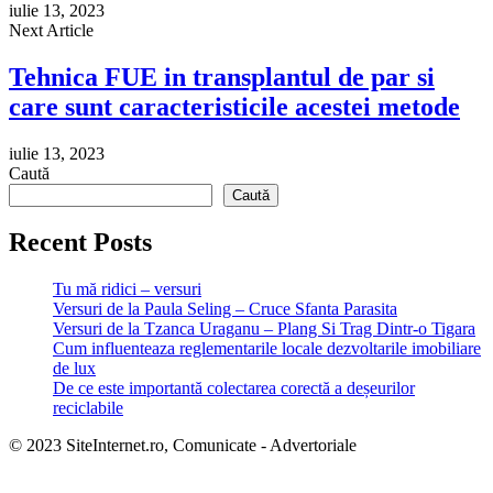
iulie 13, 2023
Next Article
Tehnica FUE in transplantul de par si
care sunt caracteristicile acestei metode
iulie 13, 2023
Caută
Caută
Recent Posts
Tu mă ridici – versuri
Versuri de la Paula Seling – Cruce Sfanta Parasita
Versuri de la Tzanca Uraganu – Plang Si Trag Dintr-o Tigara
Cum influenteaza reglementarile locale dezvoltarile imobiliare
de lux
De ce este importantă colectarea corectă a deșeurilor
reciclabile
© 2023 SiteInternet.ro, Comunicate - Advertoriale